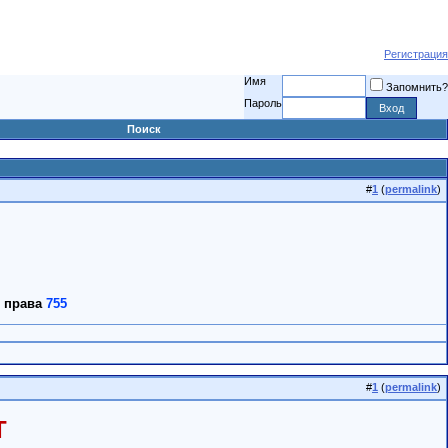
Регистрация
Имя
Запомнить?
Пароль
Поиск
#
1
(
permalink
)
е права
755
#
1
(
permalink
)
Т