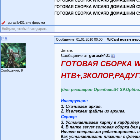
ГОТОВАЯ СБОРКА WICARD ДОМАШНИЙ CS
ГОТОВАЯ СБОРКА WICARD ДОМАШНИЙ CS
ГОТОВАЯ СБОРКА WICARD ДОМАШНИЙ C
gurasik431 вне форума
Войдите, чтобы благодарить
P.A
Сообщение: 01.01.2010 00:00
WiCard новые вер
Цитата:
Сообщение от
gurasik431
ГОТОВАЯ СБОРКА W
Сообщений: 9
НТВ+,3КОЛОР,РАДУГ
(для ресиверов ОренбоксS4-S9,Optibo
Инструкция:
1. Скачиваем архив.
2. Извлекаем файлы из архива.
Сервер:
3. Устанавливаем карту в кардридер 
4. В папке server готовая сборка дл
Ничего специально редактировать не
Как устанавливать плагины с фле