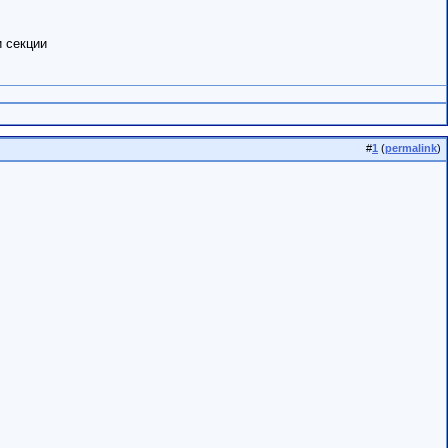
и секции
#
1
(
permalink
)