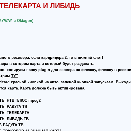
,ТЕЛЕКАРТА И ЛИБИДЬ
KYWAY и Oktagon)
вного ресивера, если кардридера 2, то в нижний слот!
ивера в котором карта и который будет раздавать.
но, копируем папку plugin для сервера на флешку, флешку в ресиве
мотрим
ТУТ
icard красной кнопкой на авто, зеленой кнопкой запускаем. Выход
тся карта. Карта должна быть активирована.
РТЫ НТВ ПЛЮС mpeg2
ТЫ РАДУГА ТВ
РТЫ ТЕЛЕКАРТА
РТЫ ЛИБИДЬ ТВ
 РАДУГА ТВ