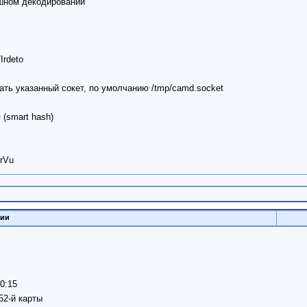
ешном декодировании
Irdeto
ать указанный сокет, по умолчанию /tmp/camd.socket
(smart hash)
rVu
сии
0:15
52-й карты