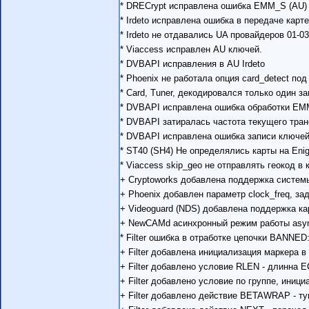
* DRECrypt исправлена ошибка EMM_S (AU) 
* Irdeto исправлена ошибка в передаче кар
* Irdeto не отдавались UA провайдеров 01-03
* Viaccess исправлен AU ключей.
* DVBAPI исправления в AU Irdeto
* Phoenix не работала опция card_detect под
* Card, Tuner, декодировался только один за
* DVBAPI исправлена ошибка обработки EM
* DVBAPI затиралась частота текущего тра
* DVBAPI исправлена ошибка записи ключей
* ST40 (SH4) Не определялись карты на Eni
* Viaccess skip_geo не отправлять геокод в к
+ Cryptoworks добавлена поддержка системы
+ Phoenix добавлен параметр clock_freq, зад
+ Videoguard (NDS) добавлена поддержка ка
+ NewCAMd асинхронный режим работы asy
* Filter ошибка в отработке цепочки BANNED
+ Filter добавлена инициализация маркера в 
+ Filter добавлено условие RLEN - длинна 
+ Filter добавлено условие по группе, иници
+ Filter добавлено действие BETAWRAP - т