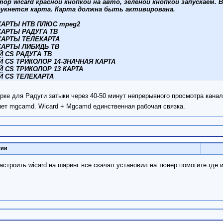
тор wicard красной кнопкой на авто, зеленой кнопкой запускаем.
 аукнется карта. Карта должна быть активирована.
 КАРТЫ НТВ ПЛЮС mpeg2
КАРТЫ РАДУГА ТВ
 КАРТЫ ТЕЛЕКАРТА
 КАРТЫ ЛИБИДЬ ТВ
 CS РАДУГА ТВ
 CS ТРИКОЛОР 14-ЗНАЧНАЯ КАРТА
 CS ТРИКОЛОР 13 КАРТА
 CS ТЕЛЕКАРТА
рке для Радуги затыки через 40-50 минут непрерывного просмотра кана
нет mgcamd. Wicard + Mgcamd единственная рабочая связка.
сии
строить wicard на шаринг все скачал установил на тюнер помогите где 