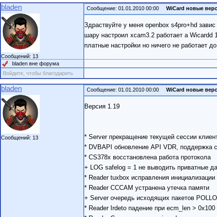
bladen
Сообщение: 01.01.2010 00:00
WiCard новые вер
Здраствуйте у меня openbox s4pro+hd завис
шару настроил xcam3.2 работает а Wicardd 
платные настройки но ничего не работает д
Сообщений: 13
bladen вне форума
Войдите, чтобы благодарить
bladen
Сообщение: 01.01.2010 00:00
WiCard новые вер
Версия 1.19
* Server прекращение текущей сессии клиен
Сообщений: 13
* DVBAPI обновление API VDR, поддержка ста
* CS378x восстановлена работа протокола
+ LOG safelog = 1 не выводить приватные д
* Reader tuxbox исправления инициализации
* Reader CCCAM устранена утечка памяти
+ Server очередь исходящих пакетов POLL
* Reader Irdeto падение при ecm_len > 0x100