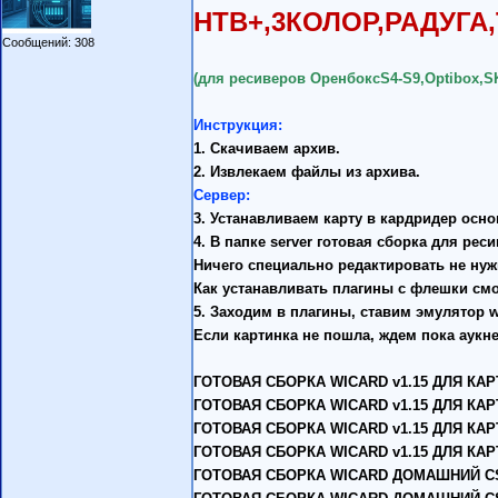
НТВ+,3КОЛОР,РАДУГА
Сообщений: 308
(для ресиверов ОренбоксS4-S9,Optibox,S
Инструкция:
1. Скачиваем архив.
2. Извлекаем файлы из архива.
Сервер:
3. Устанавливаем карту в кардридер осно
4. В папке server готовая сборка для рес
Ничего специально редактировать не нуж
Как устанавливать плагины с флешки с
5. Заходим в плагины, ставим эмулятор w
Если картинка не пошла, ждем пока аукне
ГОТОВАЯ СБОРКА WICARD v1.15 ДЛЯ КА
ГОТОВАЯ СБОРКА WICARD v1.15 ДЛЯ КАР
ГОТОВАЯ СБОРКА WICARD v1.15 ДЛЯ КА
ГОТОВАЯ СБОРКА WICARD v1.15 ДЛЯ КА
ГОТОВАЯ СБОРКА WICARD ДОМАШНИЙ CS