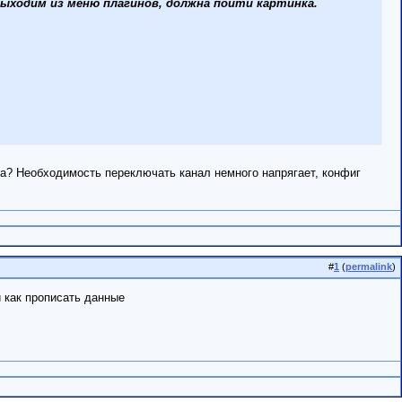
 Выходим из меню плагинов, должна пойти картинка.
ла? Необходимость переключать канал немного напрягает, конфиг
#
1
(
permalink
)
и как прописать данные