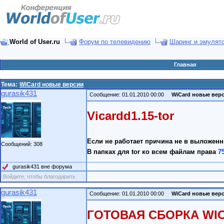
World of User.ru
Форум по телевидению
Шаринг и эмулят
Главная
Тема:
WiCard новые версии
gurasik431
Сообщение: 01.01.2010 00:00
WiCard новые вер
Vicardd1.15-tor
Если не работает причина не в выложенны
Сообщений: 308
В папках для tor ко всем файлам права
7
gurasik431 вне форума
Войдите, чтобы благодарить
gurasik431
Сообщение: 01.01.2010 00:00
WiCard новые вер
ГОТОВАЯ СБОРКА WIC