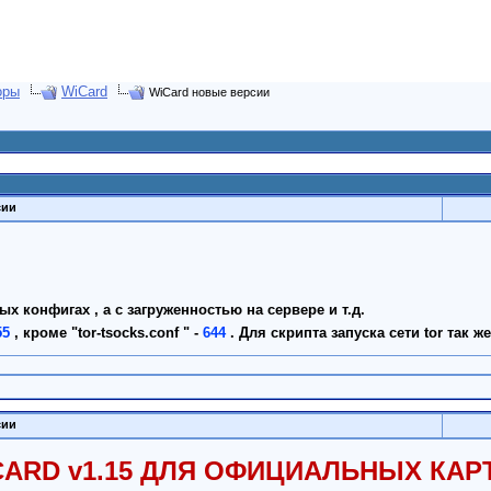
оры
WiCard
WiCard новые версии
сии
х конфигах , а с загруженностью на серверe и т.д.
55
, кроме "tor-tsocks.conf " -
644
. Для скрипта запуска сети tor так ж
сии
ARD v1.15 ДЛЯ ОФИЦИАЛЬНЫХ КАР