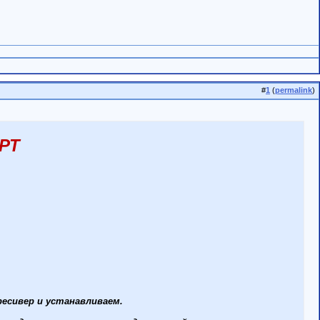
#
1
(
permalink
)
РТ
ресивер и устанавливаем.