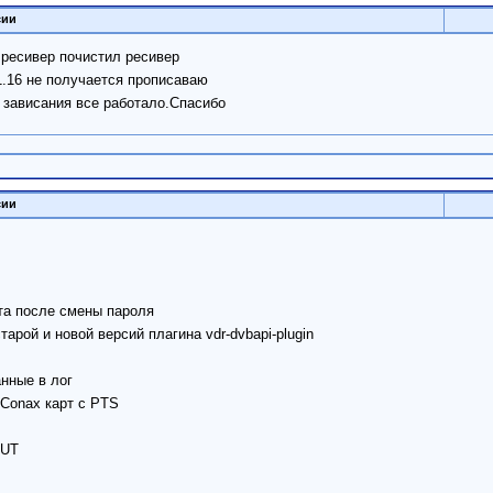
сии
 ресивер почистил ресивер
1.16 не получается прописаваю
о зависания все работало.Cпасибо
сии
та после смены пароля
рой и новой версий плагина vdr-dvbapi-plugin
анные в лог
 Conax карт c PTS
OUT