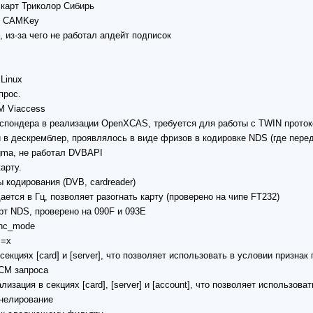
карт Триколор Сибирь
те CAMKey
, из-за чего не работал апдейт подписок
 Linux
прос.
M Viaccess
нспондера в реализации OpenXCAS, требуется для работы с TWIN прото
 в дескремблер, проявлялось в виде фризов в кодировке NDS (где перед
gma, не работал DVBAPI
арту.
 кодирования (DVB, cardreader)
ается в Гц, позволяет разогнать карту (проверено на чипе FT232)
рт NDS, проверено на 090F и 093E
nc_mode
:=x
секциях [card] и [server], что позволяет использовать в условии призна
ECM запроса
ализация в секциях [card], [server] и [account], что позволяет использо
унелирование