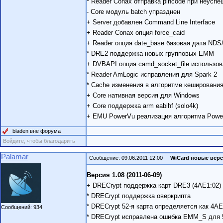
* Reader Conax отправка pincode при неусп
- Core модуль batch упразднен
+ Server добавлен Command Line Interface
+ Reader Conax опция force_caid
+ Reader опция date_base базовая дата NDS/
* DRE2 поддержка новых групповых EMM
+ DVBAPI опция camd_socket_file использов
* Reader AmLogic исправления для Spark 2
* Cache изменения в алгоритме кеширования 
+ Core нативная версия для Windows
+ Core поддержка arm eabihf (solo4k)
+ EMU PowerVu реализация алгоритма Powe
bladen вне форума
Войдите, чтобы благодарить
Palamar
Сообщение: 09.06.2011 12:00
WiCard новые вер
Версия 1.08 (2011-06-09)
+ DRECrypt поддержка карт DRE3 (4AE1:02)
* DRECrypt поддержка оверкрипта
* DRECrypt 52-я карта определяется как 4AE
Сообщений: 934
* DRECrypt исправлена ошибка EMM_S для 