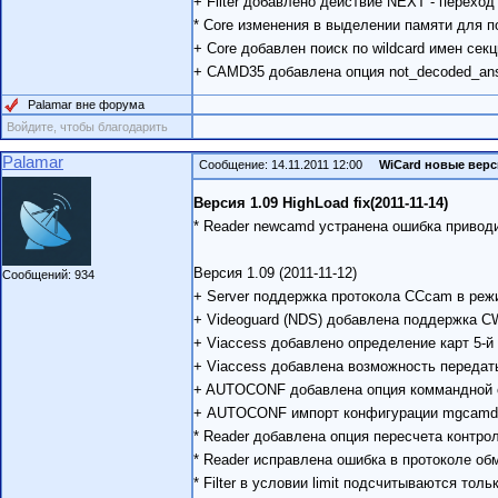
+ Filter добавлено действие NEXT - перех
* Core изменения в выделении памяти для по
+ Core добавлен поиск по wildcard имен секци
+ CAMD35 добавлена опция not_decoded_an
Palamar вне форума
Войдите, чтобы благодарить
Palamar
Сообщение: 14.11.2011 12:00
WiCard новые вер
Версия 1.09 HighLoad fix(2011-11-14)
* Reader newcamd устранена ошибка привод
Версия 1.09 (2011-11-12)
Сообщений: 934
+ Server поддержка протокола CCcam в реж
+ Videoguard (NDS) добавлена поддержка C
+ Viaccess добавлено определение карт 5-й
+ Viaccess добавлена возможность передать
+ AUTOCONF добавлена опция коммандной с
+ AUTOCONF импорт конфигурации mgcamd
* Reader добавлена опция пересчета контро
* Reader исправлена ошибка в протоколе об
* Filter в условии limit подсчитываются то