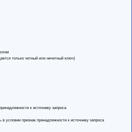
колом
ается только четный или нечетный ключ)
к принадлежности к источнику запроса
вать в условии признак принадлежности к источнику запроса