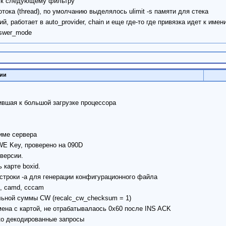
од к следующему фильтру
тока (thread), по умолчанию выделялось ulimit -s памяти для стека
й, работает в auto_provider, chain и еще где-то где привязка идет к имен
swer_mode
сии
ившая к большой загрузке процессора
име сервера
WE Key, проверено на 090D
 версии.
 карте boxid.
троки -a для генерации конфигурационного файла
, camd, cccam
льной суммы СW (recalc_cw_checksum = 1)
мена с картой, не отрабатывалаось 0x60 после INS ACK
лько декодированные запросы