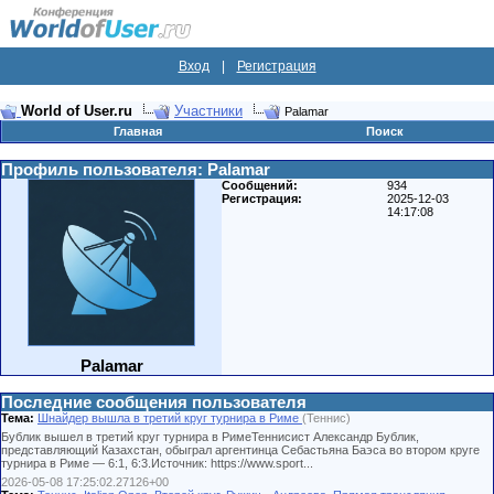
Вход
|
Регистрация
World of User.ru
Участники
Palamar
Главная
Поиск
Профиль пользователя: Palamar
Сообщений:
934
Регистрация:
2025-12-03
14:17:08
Palamar
Последние сообщения пользователя
Тема:
Шнайдер вышла в третий круг турнира в Риме
(Теннис)
Бублик вышел в третий круг турнира в РимеТеннисист Александр Бублик,
представляющий Казахстан, обыграл аргентинца Себастьяна Баэса во втором круге
турнира в Риме — 6:1, 6:3.Источник: https://www.sport...
2026-05-08 17:25:02.27126+00