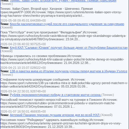
Тема:
Теннис. Italian Open. Второй круг. Ружич - Андреева. Прямая трансляция
(Теннис)
Теннис. Italian Open. Второй круг. Хачанов - Шевченко. Прямая
трансляцияАТР-1000.Источник: https://www.sport.ru/tennis/tennis-italian-open-vtoroy-
krug-hachanov-shevchenko-pryamaya-translyatsiya/articl...
2026-05-08 09:45:01.644399+00
Тема:
Кросби раскритиковал судей после его скандального удаления за симуляцию
(Хоккей)
Пока "Питтсбург" вчистую проигрывает "Филадельфии".Источник:
https://www.sport.ru/hockey/krosbi-raskritikoval-sudey-posle-ego-skandalnogo-udaleniya-
za-simulyatsiyu/article646788/Опубликовано: 23.04.20...
2026-04-23 06:40:02.907525+00
Тема:
Клуб КХЛ "Салават Юлаев" получит больше денег от Республики Башкортостан
(Хоккей)
Уфимцы справились со своими проблемами.Источник:
https://www.sport.ru/hockey/klub-khl-salavat-yulaev-poluchit-bolshe-deneg-ot-respubliki-
bashkortostan/article646612/Опубликовано: 21.04.2026 12:38...
2026-04-21 10:15:07.028022+00
Тема:
138-я ракетка мира из Италии получила угрозы перед матчем в Индиан-Уэллсе
(Теннис)
Стефанини получила шокирующие сообщения. Источник:
https://www.sport.ru/tennis/138-ya-raketka-mira-iz-italii-poluchila-ugrozy-pered-matchem-v-
indian-uellse/article642042/Опубликовано: 05.03.2026 01:09...
2026-03-04 22:30:01.928748+00
Тема:
Рублёв прокомментировал победу в стартовом матче сезона
(Теннис)
Российский теннисист провёл непростой матч на турнире в Гонконге Источник:
https://www.sport.ru/tennis/rublev-prokommentiroval-pobedu-v-startovom-matche-
sezona/article637373/Опубликовано: 07.01.2026 1...
2026-01-07 16:50:01.466935+00
Тема:
Артемий Панарин признан лучшим игроком дня во всей НХЛ
(Хоккей)
Россиянин помог "Рейнджерс" одержать важнейшую победу.Источник:
https://www.sport.ru/hockey/artemiy-panarin-priznan-luchshim-igrokom-dnya-vo-vsey-
nhl/article636003/Опубликовано: 21.12.2025 10:39...