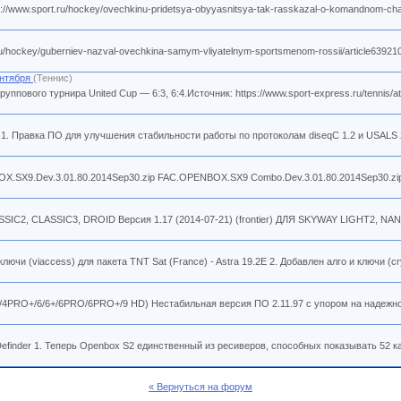
/www.sport.ru/hockey/ovechkinu-pridetsya-obyyasnitsya-tak-rasskazal-o-komandnom-chat
hockey/guberniev-nazval-ovechkina-samym-vliyatelnym-sportsmenom-rossii/article639210
ентября
(Теннис)
вого турнира United Cup — 6:3, 6:4.Источник: https://www.sport-express.ru/tennis/atp/
1. Правка ПО для улучшения стабильности работы по протоколам diseqC 1.2 и USALS 2
SX​9.Dev.3.01.80.​2014Sep30.zip FAC.OPENBOX.SX​9 Combo.Dev.3.01​.80.2014Sep30.​zip 
IC2, CLASSIC3, DROID Версия 1.17 (2014-07-21) (frontier) ДЛЯ SKYWAY LIGHT2, NANO
чи (viaccess) для пакета TNT Sat (France) - Astra 19.2E 2. Добавлен алго и ключи (cry
S 4/4PRO+/6/6+/6PRO/6PRO+/9 HD) Нестабильная версия ПО 2.11.97 с упором на надежно
finder 1. Теперь Openbox S2 единственный из ресиверов, способных показывать 52 ка
« Вернуться на форум