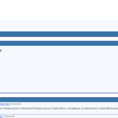
08
алистов
(Хоккей)
.sport.ru/hockey/mylnye-puzyri-kojevnikov-vstupilsya-za-larionova-i-raskritikoval-jurn
на"
(Хоккей)