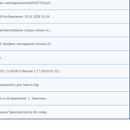
e-vashingtona/article652877/Опуб...
/Опубликовано: 26.01.2026 15:19...
news/stefanos-cicipas-sintaro-m...
. Багфикс пропадания сигнала 22 ...
...
3, CLASSIC4 Версия 1.17 (2014-07-21)...
ptoworks) для пакета Digi...
сть Исправления: 1. Зависани...
нала Триколор-Центр без смар...