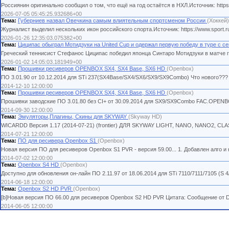
Россиянин оригинально сообщил о том, что ещё на год остаётся в НХЛ.Источник: https:/
2026-07-05 05:45:25.932686+00
Тема:
Губерниев назвал Овечкина самым влиятельным спортсменом России
(Хоккей)
Журналист выделил нескольких икон российского спорта.Источник: https://www.sport.ru/
2026-01-26 12:35:03.075382+00
Тема:
Циципас обыграл Мотидзуки на United Cup и одержал первую победу в туре с с
Греческий теннисист Стефанос Циципас победил японца Синтаро Мотидзуки в матче группо
2026-01-02 14:05:03.181949+00
Тема:
Прошивки ресиверов OPENBOX SX4, SX4 Base, SX6 HD
(Openbox)
ПО 3.01.90 от 10.12.2014 для STi 237(SX4Base/SX4/SX6/SX9/SX9Combo) Что нового??? 
2014-12-10 12:00:00
Тема:
Прошивки ресиверов OPENBOX SX4, SX4 Base, SX6 HD
(Openbox)
Прошивки заводские ПО 3.01.80 без CI+ от 30.09.2014 для SX9/SX9Combo FAC.OPENBOX.
2014-09-30 12:00:00
Тема:
Эмуляторы,Плагины, Скины для SKYWAY
(Skyway HD)
WICARDD Версия 1.17 (2014-07-21) (frontier) ДЛЯ SKYWAY LIGHT, NANO, NANO2, CLASS
2014-07-21 12:00:00
Тема:
ПО для ресивера Openbox S1
(Openbox)
Новая версия ПО для ресиверов Openbox S1 PVR - версия 59.00... 1. Добавлен алго и клю
2014-07-02 12:00:00
Тема:
Openbox S4 HD
(Openbox)
Доступно для обновления он-лайн ПО 2.11.97 от 18.06.2014 для STi 7110/7111/7105 (
2014-06-18 12:00:00
Тема:
Openbox S2 HD PVR
(Openbox)
[b]Новая версия ПО 66.00 для ресиверов Openbox S2 HD PVR Цитата: Сообщение от De
2014-06-05 12:00:00