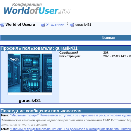
World of User.ru
Участники
gurasik431
Главная
Профиль пользователя: gurasik431
Сообщений:
308
Регистрация:
2025-12-03 14:17:
gurasik431
Последние сообщения пользователя
Тема:
"Мыльные пузыри". Кожевников вступился за Ларионова и раскритиковал журн
Олимпийский чемпион крайне недоволен российскими хоккейными СМИ.Источник: https://www
2026-07-26 06:25:05.480429+00
Тема:
"Овечкину придётся объясниться". Так рассказал о командном чате "Вашингто