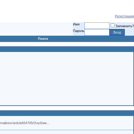
Регистрация
Имя
Запомнить?
Пароль
Поиск
alistov/article654705/Опублик...