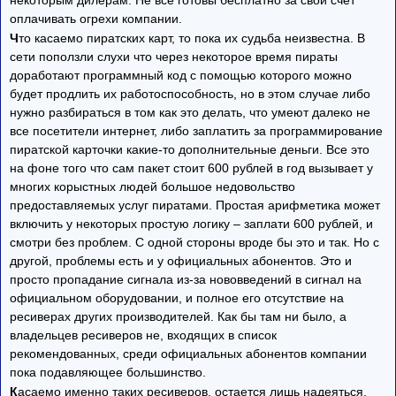
оплачивать огрехи компании.
Ч
то касаемо пиратских карт, то пока их судьба неизвестна. В
сети поползли слухи что через некоторое время пираты
доработают программный код с помощью которого можно
будет продлить их работоспособность, но в этом случае либо
нужно разбираться в том как это делать, что умеют далеко не
все посетители интернет, либо заплатить за программирование
пиратской карточки какие-то дополнительные деньги. Все это
на фоне того что сам пакет стоит 600 рублей в год вызывает у
многих корыстных людей большое недовольство
предоставляемых услуг пиратами. Простая арифметика может
включить у некоторых простую логику – заплати 600 рублей, и
смотри без проблем. С одной стороны вроде бы это и так. Но с
другой, проблемы есть и у официальных абонентов. Это и
просто пропадание сигнала из-за нововведений в сигнал на
официальном оборудовании, и полное его отсутствие на
ресиверах других производителей. Как бы там ни было, а
владельцев ресиверов не, входящих в список
рекомендованных, среди официальных абонентов компании
пока подавляющее большинство.
К
асаемо именно таких ресиверов, остается лишь надеяться,