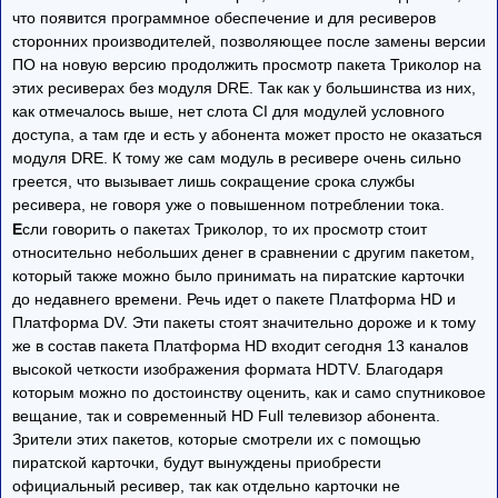
что появится программное обеспечение и для ресиверов
сторонних производителей, позволяющее после замены версии
ПО на новую версию продолжить просмотр пакета Триколор на
этих ресиверах без модуля DRE. Так как у большинства из них,
как отмечалось выше, нет слота CI для модулей условного
доступа, а там где и есть у абонента может просто не оказаться
модуля DRE. К тому же сам модуль в ресивере очень сильно
греется, что вызывает лишь сокращение срока службы
ресивера, не говоря уже о повышенном потреблении тока.
Е
сли говорить о пакетах Триколор, то их просмотр стоит
относительно небольших денег в сравнении с другим пакетом,
который также можно было принимать на пиратские карточки
до недавнего времени. Речь идет о пакете Платформа HD и
Платформа DV. Эти пакеты стоят значительно дороже и к тому
же в состав пакета Платформа HD входит сегодня 13 каналов
высокой четкости изображения формата HDTV. Благодаря
которым можно по достоинству оценить, как и само спутниковое
вещание, так и современный HD Full телевизор абонента.
Зрители этих пакетов, которые смотрели их с помощью
пиратской карточки, будут вынуждены приобрести
официальный ресивер, так как отдельно карточки не