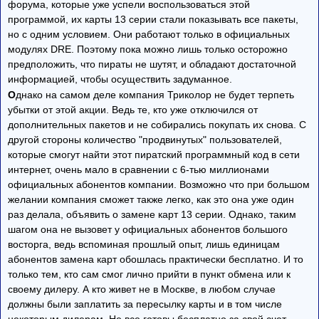
форума, которые уже успели воспользоваться этой
программой, их карты 13 серии стали показывать все пакеты,
но с одним условием. Они работают только в официальных
модулях DRE. Поэтому пока можно лишь только осторожно
предположить, что пираты не шутят, и обладают достаточной
информацией, чтобы осуществить задуманное.
О
днако на самом деле компания Триколор не будет терпеть
убытки от этой акции. Ведь те, кто уже отключился от
дополнительных пакетов и не собирались покупать их снова. С
другой стороны количество "продвинутых" пользователей,
которые смогут найти этот пиратский программный код в сети
интернет, очень мало в сравнении с 6-тью миллионами
официальных абонентов компании. Возможно что при большом
желании компания сможет также легко, как это она уже один
раз делала, объявить о замене карт 13 серии. Однако, таким
шагом она не вызовет у официальных абонентов большого
восторга, ведь вспоминая прошлый опыт, лишь единицам
абонентов замена карт обошлась практически бесплатно. И то
только тем, кто сам смог лично прийти в пункт обмена или к
своему дилеру. А кто живет не в Москве, в любом случае
должны были заплатить за пересылку карты и в том числе
некоторым дилерам. Не все готовы бесплатно за свой счет