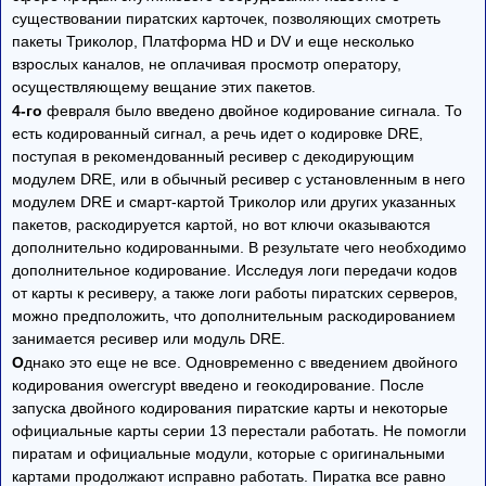
существовании пиратских карточек, позволяющих смотреть
пакеты Триколор, Платформа HD и DV и еще несколько
взрослых каналов, не оплачивая просмотр оператору,
осуществляющему вещание этих пакетов.
4-го
февраля было введено двойное кодирование сигнала. То
есть кодированный сигнал, а речь идет о кодировке DRE,
поступая в рекомендованный ресивер с декодирующим
модулем DRE, или в обычный ресивер с установленным в него
модулем DRE и смарт-картой Триколор или других указанных
пакетов, раскодируется картой, но вот ключи оказываются
дополнительно кодированными. В результате чего необходимо
дополнительное кодирование. Исследуя логи передачи кодов
от карты к ресиверу, а также логи работы пиратских серверов,
можно предположить, что дополнительным раскодированием
занимается ресивер или модуль DRE.
О
днако это еще не все. Одновременно с введением двойного
кодирования owercrypt введено и геокодирование. После
запуска двойного кодирования пиратские карты и некоторые
официальные карты серии 13 перестали работать. Не помогли
пиратам и официальные модули, которые с оригинальными
картами продолжают исправно работать. Пиратка все равно