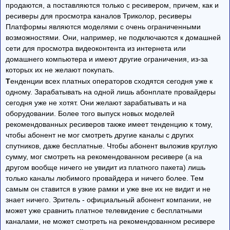
продаются, а поставляются только с ресивером, причем, как и
ресиверы для просмотра каналов Триколор, ресиверы
Платформы являются моделями с очень ограниченными
возможностями. Они, например, не подключаются к домашней
сети для просмотра видеоконтента из интернета или
домашнего компьютера и имеют другие ограничения, из-за
которых их не желают покупать.
Т
енденции всех платных операторов сходятся сегодня уже к
одному. Зарабатывать на одной лишь абонплате провайдеры
сегодня уже не хотят. Они желают зарабатывать и на
оборудовании. Более того выпуск новых моделей
рекомендованных ресиверов также имеет тенденцию к тому,
чтобы абонент не мог смотреть другие каналы с других
спутников, даже бесплатные. Чтобы абонент выложив круглую
сумму, мог смотреть на рекомендованном ресивере (а на
другом вообще ничего не увидит из платного пакета) лишь
только каналы любимого провайдера и ничего более. Тем
самым он ставится в узкие рамки и уже вне их не видит и не
знает ничего. Зритель - официальный абонент компании, не
может уже сравнить платное телевидение с бесплатными
каналами, не может смотреть на рекомендованном ресивере