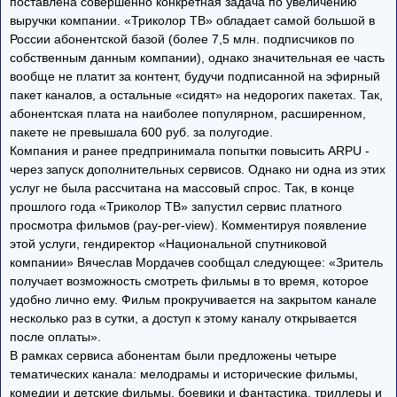
поставлена совершенно конкретная задача по увеличению
выручки компании. «Триколор ТВ» обладает самой большой в
России абонентской базой (более 7,5 млн. подписчиков по
собственным данным компании), однако значительная ее часть
вообще не платит за контент, будучи подписанной на эфирный
пакет каналов, а остальные «сидят» на недорогих пакетах. Так,
абонентская плата на наиболее популярном, расширенном,
пакете не превышала 600 руб. за полугодие.
Компания и ранее предпринимала попытки повысить ARPU -
через запуск дополнительных сервисов. Однако ни одна из этих
услуг не была рассчитана на массовый спрос. Так, в конце
прошлого года «Триколор ТВ» запустил сервис платного
просмотра фильмов (pay-per-view). Комментируя появление
этой услуги, гендиректор «Национальной спутниковой
компании» Вячеслав Мордачев сообщал следующее: «Зритель
получает возможность смотреть фильмы в то время, которое
удобно лично ему. Фильм прокручивается на закрытом канале
несколько раз в сутки, а доступ к этому каналу открывается
после оплаты».
В рамках сервиса абонентам были предложены четыре
тематических канала: мелодрамы и исторические фильмы,
комедии и детские фильмы, боевики и фантастика, триллеры и