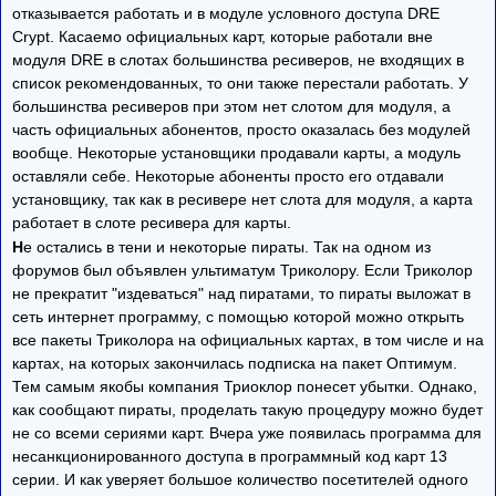
отказывается работать и в модуле условного доступа DRE
Crypt. Касаемо официальных карт, которые работали вне
модуля DRE в слотах большинства ресиверов, не входящих в
список рекомендованных, то они также перестали работать. У
большинства ресиверов при этом нет слотом для модуля, а
часть официальных абонентов, просто оказалась без модулей
вообще. Некоторые установщики продавали карты, а модуль
оставляли себе. Некоторые абоненты просто его отдавали
установщику, так как в ресивере нет слота для модуля, а карта
работает в слоте ресивера для карты.
Н
е остались в тени и некоторые пираты. Так на одном из
форумов был объявлен ультиматум Триколору. Если Триколор
не прекратит "издеваться" над пиратами, то пираты выложат в
сеть интернет программу, с помощью которой можно открыть
все пакеты Триколора на официальных картах, в том числе и на
картах, на которых закончилась подписка на пакет Оптимум.
Тем самым якобы компания Триоклор понесет убытки. Однако,
как сообщают пираты, проделать такую процедуру можно будет
не со всеми сериями карт. Вчера уже появилась программа для
несанкционированного доступа в программный код карт 13
серии. И как уверяет большое количество посетителей одного