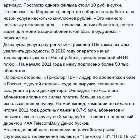
арт-хаус. Просмотр одного фильма стоил 10 руб. в сутки.
По словам г-на Мордачева, оператор собирался заработать на
новой услуге несколько миллионов рублей. «Это немного,
поскольку основная цель — привлечь новых абонентов, но это
задел для монетизации абонентской базы в будущем», -
пояснял он.
До запуска услуги pay-per-view «Триколор ТВ» также пытался
увеличить доходность. В 2010 году оператор начал
транслировать канал «Наш футбол», принадлежащий «НТВ-
плюс». На начало 2011 года к нему подписано более 50 тыс.
абонентов.
«С одной стороны, «Триколор ТВ» - лидер по абонентской базе
в России, с другой стороны, судя по выручке, традиционно
выступает в роли дискаунтера. Очевидно, что части его
абонентов вполне по силам платить больше за счет
использования допуслуг. На мой взгляд, компании по силам по
итогам 2011 года достичь планки в 8,7-9 млн. абонентов и
повысить свою выручку до 3 млрд руб.» - говорит генеральный
директор ИАА TelecomDaily Денис Кусков.
На сегодняшний день лидерами на российском рынке
спутникового телевидения являются "Триколор ТВ", "НТВ Плюс"