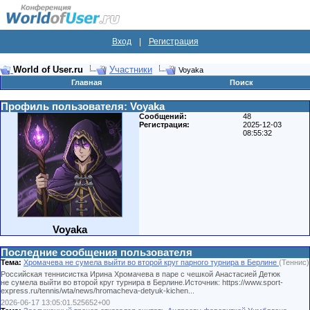
Вход
|
Регистрация
World of User.ru
Участники
Voyaka
Главная
Поиск
Профиль пользователя: Voyaka
Сообщений:
48
Регистрация:
2025-12-03
08:55:32
Voyaka
Последние сообщения пользователя
Тема:
Хромачева не сумела выйти во второй круг парного турнира в Берлине
(Теннис)
Российская теннисистка Ирина Хромачева в паре с чешкой Анастасией Детюк
не сумела выйти во второй круг турнира в Берлине.Источник: https://www.sport-
express.ru/tennis/wta/news/hromacheva-detyuk-kichen...
2026-06-17 13:05:01.525652+00