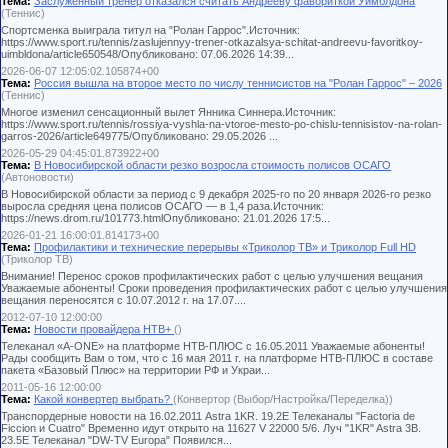
Тема:
Заслуженный тренер отказался считать Андрееву фавориткой Уимблдона
(Теннис)
Спортсменка выиграла титул на "Ролан Гаррос".Источник:
https://www.sport.ru/tennis/zaslujennyy-trener-otkazalsya-schitat-andreevu-favoritkoy-
uimbldona/article650548/Опубликовано: 07.06.2026 14:39...
2026-06-07 12:05:02.105874+00
Тема:
Россия вышла на второе место по числу теннисистов на "Ролан Гаррос" – 2026
(Теннис)
Многое изменил сенсационный вылет Янника Синнера.Источник:
https://www.sport.ru/tennis/rossiya-vyshla-na-vtoroe-mesto-po-chislu-tennisistov-na-rolan-
garros-2026/article649775/Опубликовано: 29.05.2026 ...
2026-05-29 04:45:01.873922+00
Тема:
В Новосибирской области резко возросла стоимость полисов ОСАГО
(Автоновости)
В Новосибирской области за период с 9 декабря 2025-го по 20 января 2026-го резко
выросла средняя цена полисов ОСАГО — в 1,4 раза.Источник:
https://news.drom.ru/101773.htmlОпубликовано: 21.01.2026 17:5...
2026-01-21 16:00:01.814173+00
Тема:
Профилактики и технические перерывы «Триколор ТВ» и Триколор Full HD
(Триколор ТВ)
Внимание! Перенос сроков профилактических работ с целью улучшения вещания
Уважаемые абоненты! Сроки проведения профилактических работ с целью улучшения
вещания переносятся с 10.07.2012 г. на 17.07....
2012-07-10 12:00:00
Тема:
Новости провайдера НТВ+
()
Teлеканал «A-ONE» на платформе НТВ-ПЛЮС с 16.05.2011 Уважаемые абоненты!
Рады сообщить Вам о том, что с 16 мая 2011 г. на платформе НТВ-ПЛЮС в составе
пакета «Базовый Плюс» на территории РФ и Украи...
2011-05-16 12:00:00
Тема:
Какой конвертер выбрать?
(Конвертор (Выбор/Настройка/Переделка))
Транспордерные новости на 16.02.2011 Astra 1KR. 19.2E Телеканалы "Factoria de
Ficcion и Cuatro" Временно идут открыто на 11627 V 22000 5/6. Луч "1KR" Astra 3B.
23.5E Телеканал "DW-TV Europa" Появился...