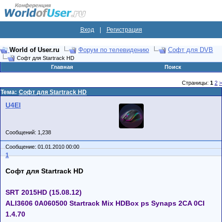
Вход
|
Регистрация
World of User.ru
Форум по телевидению
Софт для DVB
Софт для Startrack HD
Главная
Поиск
Страницы:
1
2
>
Тема:
Софт для Startrack HD
U4El
Сообщений: 1,238
Сообщение: 01.01.2010 00:00
1
Софт для Startrack HD
SRT 2015HD (15.08.12)
ALI3606 0A060500 Startrack Mix HDBox ps Synaps 2CA 0CI
1.4.70