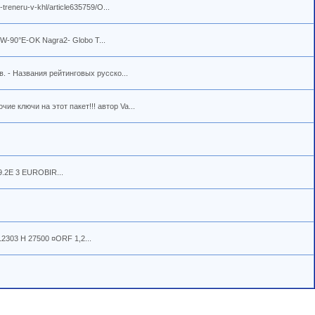
reneru-v-khl/article635759/О...
°W-90°E-OK Nagra2- Globo T...
 - Названия рейтинговых русско...
е ключи на этот пакет!!! автор Va...
19.2E 3 EUROBIR...
12303 H 27500 ¤ORF 1,2...