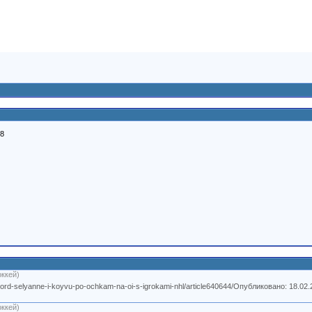
08
оккей)
rd-selyanne-i-koyvu-po-ochkam-na-oi-s-igrokami-nhl/article640644/Опубликовано: 18.02.2
оккей)