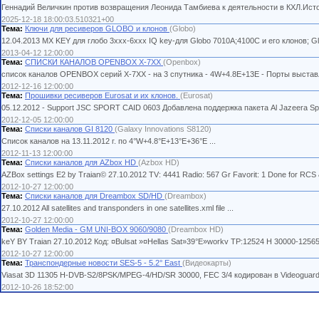
Геннадий Величкин против возвращения Леонида Тамбиева к деятельности в КХЛ.Источник: h
2025-12-18 18:00:03.510321+00
Тема:
Ключи для ресиверов GLOBO и клонов
(Globo)
12.04.2013 MX KEY для глобо 3ххх-6ххх IQ key-для Globo 7010А;4100C и его клонов; Gl
2013-04-12 12:00:00
Тема:
СПИСКИ КАНАЛОВ OPENBOX X-7XX
(Openbox)
список каналов OPENBOX серий Х-7ХХ - на 3 спутника - 4W+4.8E+13E - Порты выставл
2012-12-16 12:00:00
Тема:
Прошивки ресиверов Eurosat и их клонов.
(Eurosat)
05.12.2012 - Support JSC SPORT CAID 0603 Добавлена поддержка пакета Al Jazeera Spo
2012-12-05 12:00:00
Тема:
Списки каналов GI 8120
(Galaxy Innovations S8120)
Список каналов на 13.11.2012 г. по 4°W+4.8°E+13°E+36°E ...
2012-11-13 12:00:00
Тема:
Списки каналов для AZbox HD
(Azbox HD)
AZBox settings E2 by Traian© 27.10.2012 TV: 4441 Radio: 567 Gr Favorit: 1 Done for R
2012-10-27 12:00:00
Тема:
Списки каналов для Dreambox SD/HD
(Dreambox)
27.10.2012 All satellites and transponders in one satellites.xml file ...
2012-10-27 12:00:00
Тема:
Golden Media - GM UNI-BOX 9060/9080
(Dreambox HD)
keY BY Traian 27.10.2012 Код: ¤Bulsat »¤Hellas Sat»39°E»workv TP:12524 H 30000-1256
2012-10-27 12:00:00
Тема:
Транспондерные новости SES-5 - 5.2° East
(Видеокарты)
Viasat 3D 11305 H-DVB-S2/8PSK/MPEG-4/HD/SR 30000, FEC 3/4 кодирован в Videoguard 
2012-10-26 18:52:00