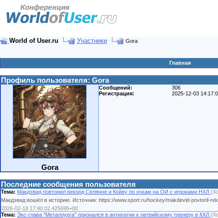
World of User.ru
Участники
Gora
Главная
Профиль пользователя: Gora
Сообщений:
306
Регистрация:
2025-12-03 14:17:
Gora
Последние сообщения пользователя
Тема:
Макдэвид повторил рекорд Селянне и Койву по очкам на ОИ с игроками НХЛ
(Х
Макдэвид вошёл в историю. Источник: https://www.sport.ru/hockey/makdevid-povtoril-reko
2026-02-18 17:40:02.425695+00
Тема:
Экс-глава "Металлурга" признался в антипатии к латвийскому тренеру в КХЛ
(Х