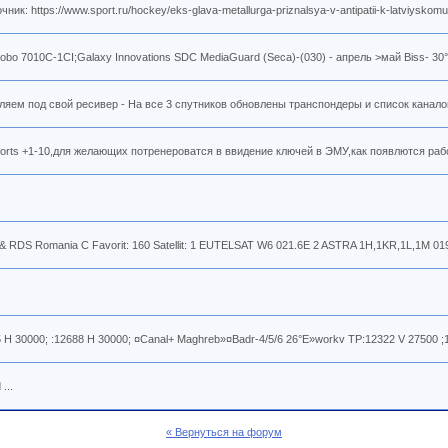
ttps://www.sport.ru/hockey/eks-glava-metallurga-priznalsya-v-antipatii-k-latviyskomu-t
obo 7010С-1СI;Galaxy Innovations SDС MediaGuard (Sеcа)-(030) - апрель >май Biss- 30
яем под свой ресивер - На все 3 спутников обновлены транспондеры и список каналов.
rts +1-10,для желающих потренероватся в ввидение ключей в ЭМУ,как появлются рабочи
CS & RDS Romania C Favorit: 160 Satellit: 1 EUTELSAT W6 021.6E 2 ASTRA 1H,1KR,1L,1M 0
5 H 30000; :12688 H 30000; ¤Canal+ Maghreb»¤Badr-4/5/6 26°E»workv TP:12322 V 27500 ;
...
« Вернуться на форум