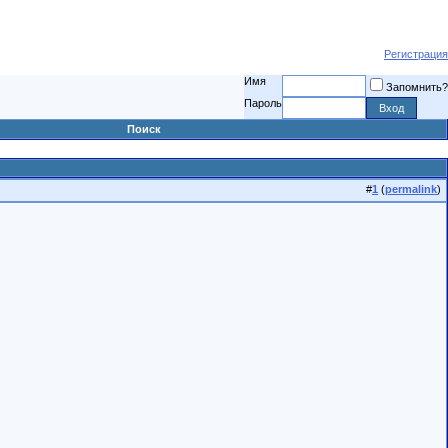
Регистрация
Имя
Запомнить?
Пароль
Поиск
#
1
(
permalink
)