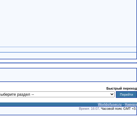
Быстрый переход
Worldofuser.ru
-
Наверх
Время: 16:07
. Часовой пояс GMT +3.