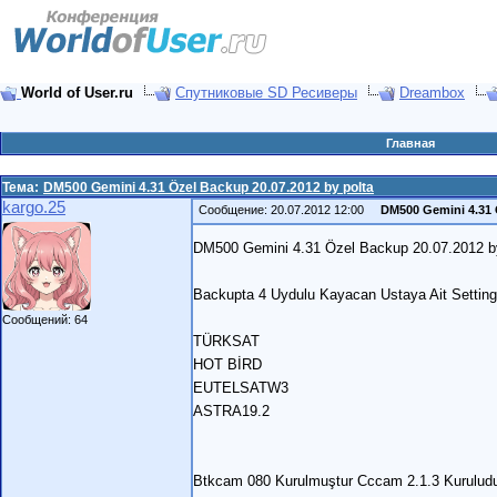
World of User.ru
Спутниковые SD Ресиверы
Dreambox
Главная
Тема:
DM500 Gemini 4.31 Özel Backup 20.07.2012 by polta
kargo.25
Сообщение: 20.07.2012 12:00
DM500 Gemini 4.31 
DM500 Gemini 4.31 Özel Backup 20.07.2012 by
Backupta 4 Uydulu Kayacan Ustaya Ait Setting
Сообщений: 64
TÜRKSAT
HOT BİRD
EUTELSATW3
ASTRA19.2
Btkcam 080 Kurulmuştur Cccam 2.1.3 Kurulud