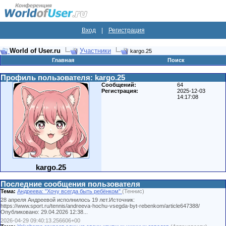
Вход
|
Регистрация
World of User.ru
Участники
kargo.25
Главная
Поиск
Профиль пользователя: kargo.25
Сообщений:
64
Регистрация:
2025-12-03
14:17:08
kargo.25
Последние сообщения пользователя
Тема:
Андреева: "Хочу всегда быть ребёнком"
(Теннис)
28 апреля Андреевой исполнилось 19 лет.Источник:
https://www.sport.ru/tennis/andreeva-hochu-vsegda-byt-rebenkom/article647388/
Опубликовано: 29.04.2026 12:38...
2026-04-29 09:40:13.256606+00