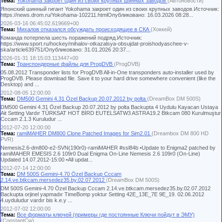
Тема:
Yokohama закроет один из своих крупных шинных заводов
(Автоновости)
Японский шинный гигант Yokohama закроет один из своих крупных заводов.Источник:
https://news.drom.ru/Yokohama-102211.htmlОпубликовано: 16.03.2026 08:28...
2026-03-16 06:45:02.619669+00
Тема:
Михалов отказался обсуждать происходящее в СКА
(Хоккей)
Команда потерпела шесть поражений подряд.Источник:
https://www.sport.ru/hockey/mihalov-otkazalsya-obsujdat-proishodyaschee-v-
ska/article639751/Опубликовано: 31.01.2026 20:37...
2026-01-31 18:15:03.113447+00
Тема:
Транспондерные файлы для ProgDVB
(ProgDVB)
05.08.2012 Transponder lists for ProgDVB All-in-One transponders auto-installer used by
ProgDVB. Please download file. Save it to your hard drive somewhere convenient (like the
Desktop) and ...
2012-08-05 12:00:00
Тема:
DM500 Gemini 4.31 Özel Backup 20.07.2012 by polta
(DreamBox DM 500S)
DM500 Gemini 4.31 Özel Backup 20.07.2012 by polta Backupta 4 Uydulu Kayacan Ustaya
Ait Setting Vardır TÜRKSAT HOT BİRD EUTELSATW3 ASTRA19.2 Btkcam 080 Kurulmuştur
Cccam 2.1.3 Kuruludur ...
2012-07-20 12:00:00
Тема:
ramiMAHER DM800 Clone Patched Images for Sim2.01
(Dreambox DM 800 HD
PVR)
Nemesis2.6-dm800-e2-SVN(190r0)-ramiMAHER #ssl84b •Update to Enigma2 patched by
ramiMAHER EMESIS 2.6 109r0 Dual Enigma On-Line Nemesis 2.6 109r0 (On-Line)
Updated 14.07.2012-15:00 •All updat...
2012-07-14 12:00:00
Тема:
DM 500S Gemini-4.70 Özel Backup Cccam
2.14.ve.btkcam.mersedez35.by.02.07.2012
(DreamBox DM 500S)
DM 500S Gemini-4.70 Özel Backup Cccam 2.14.ve.btkcam.mersedez35.by.02.07.2012
Backupta orjinel yapmadır TimeBomp yoktur Setting 42E_13E_7E 9E_19. 02.06.2012
4.uyduludur vardır bis k.e.y ...
2012-07-02 12:00:00
Тема:
Все форматы ключей (примеры где постоянные Ключи пойдут в ЭМУ)
(ConstantCw)