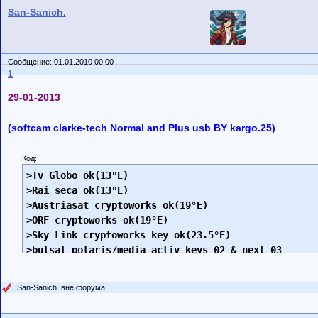
San-Sanich.
Сообщение: 01.01.2010 00:00
1
29-01-2013
(softcam clarke-tech Normal and Plus usb BY kargo.25)
Код:
>Tv Globo ok(13°E)

>Rai seca ok(13°E)

>Austriasat cryptoworks ok(19°E)

>ORF cryptoworks ok(19°E)

>Sky Link cryptoworks key ok(23.5°E)

>bulsat polaris/media activ keys 02 & next 03
San-Sanich. вне форума