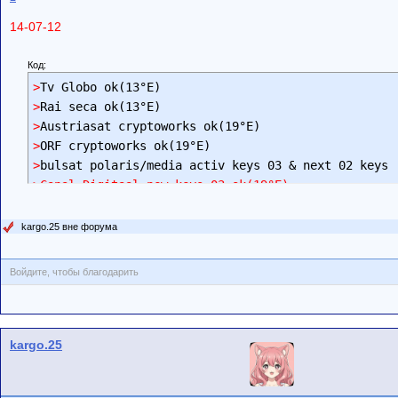
14-07-12
Код:
>
>
>
>
>
>Canal Digitaal new keys 03 ok(19°E)
kargo.25 вне форума
Войдите, чтобы благодарить
kargo.25