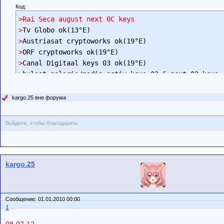
Код:
>Rai Seca august next 0C keys
>
>
>
>
>
bulsat polaris/media activ keys 03 & next 02 keys
kargo.25 вне форума
Войдите, чтобы благодарить
kargo.25
Сообщение: 01.01.2010 00:00
1
08-07-12