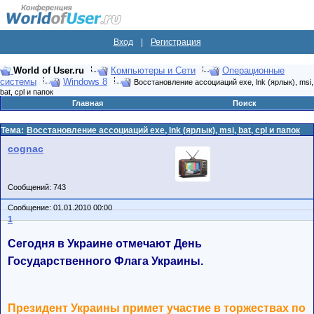
Вход
|
Регистрация
World of User.ru
Компьютеры и Сети
Операционные
системы
Windows 8
Восстановление ассоциаций exe, lnk (ярлык), msi,
bat, cpl и папок
Главная
Поиск
Тема:
Восстановление ассоциаций exe, lnk (ярлык), msi, bat, cpl и папок
cognac
Сообщений: 743
Сообщение: 01.01.2010 00:00
1
Сегодня в Украине отмечают День
Государственного Флага Украины.
Президент Украины примет участие в торжествах по