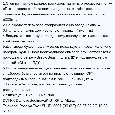
1.Стоя на нужном канале, нажимаем на пульте ресивера кнопку
«F1» → после отображения на цифровом табло ресивера
символа «H», последовательно нажимаем на пульте цифры
«333» →
2.На экране телевизора отобразится окно ввода ключа →
3.На пульте нажимаем «Зеленую» кнопку (Изменить) →
4.Вводим соответствующий данному каналу ключ (можно взять
в таблице ключей) →
5.Для ввода буквенных символов используется левая колонка с
набором букв. Выбор необходимого символа осуществляется с
помощью стрелок «Вверх/Вниз» пульта ДУ и подтверждается
кнопкой «OK» на ПДУ →
6.После завершения ввода ключа необходимо в левой колонке
с набором букв спуститься на нижнюю позицию "OK" и
подтвердить выбор нажатием кнопки «OK» на ПДУ →
7.Если все было введено верно, канал должен
раскодироваться.
Chitinskaya GTRKL.GTRK BiraI.
DVTRK DalnevostochnayaK.GTRK El-AltaiE.
Telekanal Rossiya Tver-SU ID: 0001 (90.0°E) 03 27 02 2C 10 62
51 C3