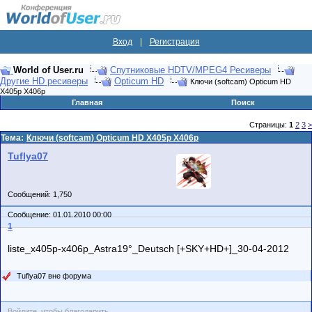
Вход
|
Регистрация
World of User.ru
Спутниковые HDTV/MPEG4 Ресиверы
Другие HD ресиверы
Opticum HD
Ключи (softcam) Opticum HD
X405p X406p
Главная
Поиск
Страницы:
1
2
3
>
Тема:
Ключи (softcam) Opticum HD X405p X406p
Tuflya07
Сообщений: 1,750
Сообщение: 01.01.2010 00:00
1
liste_x405p-x406p_Astra19°_Deutsch [+SKY+HD+]_30-04-2012
Tuflya07 вне форума
Войдите, чтобы благодарить