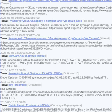
Тема:
Роман Сафиуллин — Ботик Ван де Зандсхюлп: прямая трансляция матча Уимб
(Теннис)
Роман Сафиуллин — Жоао Фонсека: прямая трансляция матча УимблдонаРоман Саф
и Жоао Фонсека сыграют в третьем круге Уимблдона 3 июля.Источник: https://www.spor
express.ru/tennis/grand-slam/news/r...
2026-07-03 08:50:02.511989+00
Тема:
Рублев уступил Алькарасу в полуфинале турнира в Дохе
(Теннис)
Российский теннисист Андрей Рублев не смог выйти в финал турнира в Дохе (Катар), 
завоевал титул в 2025 году.Источник: https://www.sport-express.ru/tennis/atp/news/karlos
alkaras-andrey-rublev-rezu...
2026-02-20 19:25:02.386173+00
Тема:
Каменский: "Панарин поможет "Лос-Анджелесу" добыть Кубок Стэнли"
(Хоккей)
4 февраля россиянин был обменян в лос-анджелесскую команду из "Нью-Йорк
Рейнджерс".Источник: https://www.sport.ru/hockey/kamenskiy-panarin-pomojet-los-andjel
dobyt-kubok-stenli/article639259/Опубли...
2026-02-05 14:25:03.699422+00
Тема:
SoftCam.Key и другие ключи
()
DVB Softcam.Key with auto roll keys for PowerVuEmu_135W-166E_Update 23.12.2015, 00:
GMT+1 new: - BWTV (13E-11054H27500 + 57E-11007V4880 + 7W-11595V27500) - active &
key - SIS-Live ...
2015-12-23 12:00:00
Тема:
Ключи (softcam) Opticum HD X405p X406p
(Opticum HD)
Ключі Opticum Х 405/406 для нового софта V1.09.14337 , за 09.12.2015 by Vadya777 ...
2015-12-09 12:00:00
Тема:
key_dreambox
(Dreambox)
DREAMBOX {
BTKCam/CCcam/Camd3/Evocamd/Gbox/IncubusCamd/MGcamd/Newcamd/Oscam/Scam
} KEYS UPDATE (18/08/2015) TSA (2600/1FFF) Biss Keys (30.0°W) ->10890 V 27500 3/4 C
Feeds 1 TS...
2015-08-18 12:00:00
Тема:
Diablo Fausto Emulator + КЛЮЧИ
(Софт для Кардшаринга)
14/08/15 ESPN Caribbean (901)/ESPNEWS/ESPN2 (902) 15°W Biss - thx FishFeed 20/07/1