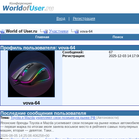
Вход
|
Регистрация
World of User.ru
Участники
vova-64
Главная
Поиск
Профиль пользователя: vova-64
Сообщений:
67
Регистрация:
2025-12-03 14:17:0
vova-64
Последние сообщения пользователя
Тема:
Toyota и Mazda укрепляют свои позиции на рынке РФ
(Автоновости)
Японские бренды Toyota и Mazda усиливают свои позиции на рынке новых автомобил
— первая марка по итогам июля заняла восьмое место в рейтинге самых популярных
машин, вторая — девятое. Таки...
2026-08-05 14:25:08.406258+00