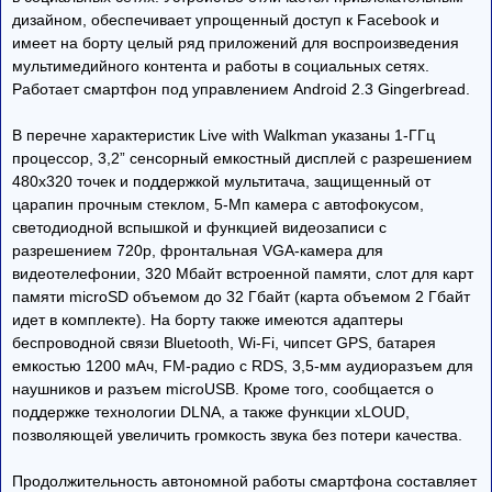
дизайном, обеспечивает упрощенный доступ к Facebook и
имеет на борту целый ряд приложений для воспроизведения
мультимедийного контента и работы в социальных сетях.
Работает смартфон под управлением Android 2.3 Gingerbread.
В перечне характеристик Live with Walkman указаны 1-ГГц
процессор, 3,2” сенсорный емкостный дисплей с разрешением
480х320 точек и поддержкой мультитача, защищенный от
царапин прочным стеклом, 5-Мп камера с автофокусом,
светодиодной вспышкой и функцией видеозаписи с
разрешением 720p, фронтальная VGA-камера для
видеотелефонии, 320 Мбайт встроенной памяти, слот для карт
памяти microSD объемом до 32 Гбайт (карта объемом 2 Гбайт
идет в комплекте). На борту также имеются адаптеры
беспроводной связи Bluetooth, Wi-Fi, чипсет GPS, батарея
емкостью 1200 мАч, FM-радио с RDS, 3,5-мм аудиоразъем для
наушников и разъем microUSB. Кроме того, сообщается о
поддержке технологии DLNA, а также функции xLOUD,
позволяющей увеличить громкость звука без потери качества.
Продолжительность автономной работы смартфона составляет