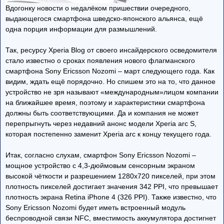
Вдогонку новости о недалёком пришествии очередного,
выдающегося смартфона шведско-японского альянса, ещё
одна порция информации для размышлений.
Так, ресурсу Xperia Blog от своего инсайдерского осведомителя
стало известно о сроках появления нового флагманского
смартфона Sony Ericsson Nozomi – март следующего года. Как
видим, ждать ещё порядочно. Но спишем это на то, что данное
устройство не зря называют «международным»лицом компании
на ближайшее время, поэтому и характеристики смартфона
должны быть соответствующими. Да и компания не может
перепрыгнуть через недавний анонс модели Xperia arc S,
которая постепенно заменит Xperia arc к концу текущего года.
Итак, согласно слухам, смартфон Sony Ericsson Nozomi –
мощное устройство с 4,3-дюймовым сенсорным экраном
высокой чёткости и разрешением 1280х720 пикселей, при этом
плотность пикселей достигает значения 342 PPI, что превышает
плотность экрана Retina iPhone 4 (326 PPI). Также известно, что
Sony Ericsson Nozomi будет иметь встроенный модуль
беспроводной связи NFC, вместимость аккумулятора достигнет