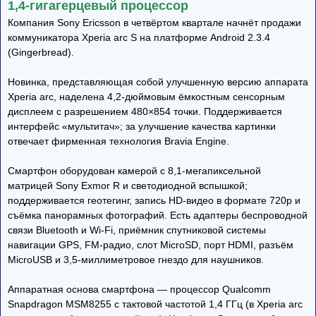
1,4-гигагерцевый процессор
Компания Sony Ericsson в четвёртом квартале начнёт продажи
коммуникатора Xperia arc S на платформе Android 2.3.4
(Gingerbread).
Новинка, представляющая собой улучшенную версию аппарата
Xperia arc, наделена 4,2-дюймовым ёмкостным сенсорным
дисплеем с разрешением 480×854 точки. Поддерживается
интерфейс «мультитач»; за улучшение качества картинки
отвечает фирменная технология Bravia Engine.
Смартфон оборудован камерой с 8,1-мегапиксельной
матрицей Sony Exmor R и светодиодной вспышкой;
поддерживается геотегинг, запись HD-видео в формате 720p и
съёмка панорамных фотографий. Есть адаптеры беспроводной
связи Bluetooth и Wi-Fi, приёмник спутниковой системы
навигации GPS, FM-радио, слот MicroSD, порт HDMI, разъём
MicroUSB и 3,5-миллиметровое гнездо для наушников.
Аппаратная основа смартфона — процессор Qualcomm
Snapdragon MSM8255 с тактовой частотой 1,4 ГГц (в Xperia arc