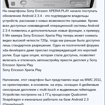
На смартфоны Sony Ericsson XPERIA PLAY начало поступать
обновление Android 2.3.4 - это подтвердили владельцы
устройств, рассказав о новых возможностях прошивки. Кроме
всех доступных нововведений операционной системы Android
2.3.4 появились и дополнительные новые функции, к примеру,
5 Мп камера Sony Ericsson Xperia Play теперь может снимать
видео высокой четкости 720p, тогда как раньше было доступно
лишь стандартное разрешение. Один из посетителей форума
xda-developers даже прислал подтверждающий это короткий
ролик. Еще одна опция, которая стала доступна, позволяет
включать и отключать автонастройку яркости дисплея у Sony
Ericsson Xperia Play.
Sony Ericsson Xperia Play
Напомним, этот смартфон был представлен еще на MWC 2011,
он ориентирован, в основном, на игры, оснащен 4-дюймовым
сенсорным дисплеем с multi-touch и выдвижным геймпадом.
Устройство построено на 1 ГГц процессоре Qualcomm
Snapdragon и изначально работало на базе Android 2.3
(Gingerbread).