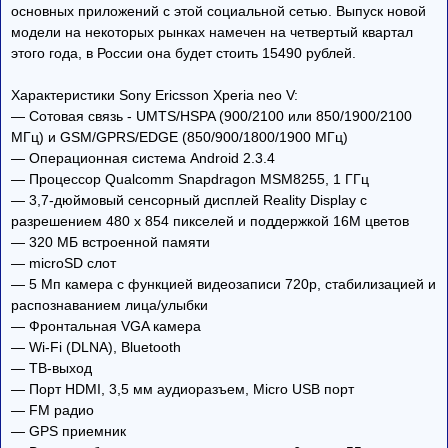
основных приложений с этой социальной сетью. Выпуск новой
модели на некоторых рынках намечен на четвертый квартал
этого года, в России она будет стоить 15490 рублей.
Характеристики Sony Ericsson Xperia neo V:
— Сотовая связь - UMTS/HSPA (900/2100 или 850/1900/2100
МГц) и GSM/GPRS/EDGE (850/900/1800/1900 МГц)
— Операционная система Android 2.3.4
— Процессор Qualcomm Snapdragon MSM8255, 1 ГГц
— 3,7-дюймовый сенсорный дисплей Reality Display с
разрешением 480 x 854 пикселей и поддержкой 16М цветов
— 320 МБ встроенной памяти
— microSD слот
— 5 Мп камера с функцией видеозаписи 720p, стабилизацией и
распознаванием лица/улыбки
— Фронтальная VGA камера
— Wi-Fi (DLNA), Bluetooth
— ТВ-выход
— Порт HDMI, 3,5 мм аудиоразъем, Micro USB порт
— FM радио
— GPS приемник