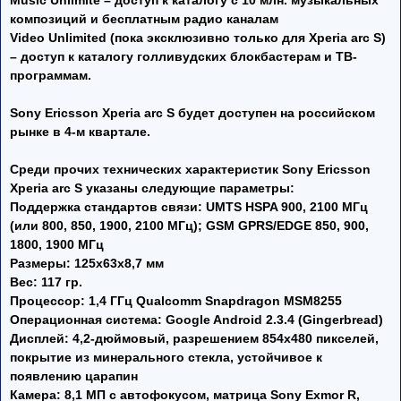
Music Unlimite – доступ к каталогу с 10 млн. музыкальных
композиций и бесплатным радио каналам
Video Unlimited (пока эксклюзивно только для Xperia arc S)
– доступ к каталогу голливудских блокбастерам и ТВ-
программам.
Sony Ericsson Xperia arc S будет доступен на российском
рынке в 4-м квартале.
Среди прочих технических характеристик Sony Ericsson
Xperia arc S указаны следующие параметры:
Поддержка стандартов связи: UMTS HSPA 900, 2100 МГц
(или 800, 850, 1900, 2100 МГц); GSM GPRS/EDGE 850, 900,
1800, 1900 МГц
Размеры: 125x63x8,7 мм
Вес: 117 гр.
Процессор: 1,4 ГГц Qualcomm Snapdragon MSM8255
Операционная система: Google Android 2.3.4 (Gingerbread)
Дисплей: 4,2-дюймовый, разрешением 854x480 пикселей,
покрытие из минерального стекла, устойчивое к
появлению царапин
Камера: 8,1 МП с автофокусом, матрица Sony Exmor R,