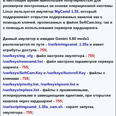
В настоящее время наибольшей популярностью для
ресиверов построенных на основе операционной системы
Linux пользуется эмулятор
MgCamd 1.35
, который
поддерживает открытие кодированных каналов как с
помощью ключей, прописанных в файле SoftCam.key, так и
с помощью использования серверов кардшаринга.
Данный эмулятор в имидже Gemini 4.60 mode1
располагается по пути -
/var/bin/mgcamd_1.35a
и имеет
атрибуты доступа -
755
;
/var/keys/mg_cfg
- файл настроек эмулятора -
755
;
/var/keys/newcamd.list
- файл настроек параметров сервера
шаринга -
755
;
/var/keys/SoftCam.Key
и
/var/keys/Autoroll.Key
- файлы с
ключами -
755
;
/
var/keys/priority.list, /var/keys/ignore.list
и
/var/keys/replace.list
- файлы с применяемыми,
игнорируемыми и замещающими идентами, при открытии
каналов через кардшаринг -
755
;
/var/script/mgcamd_1.35a_cam.sh
- скрипт запуска
эмулятора -
755
;