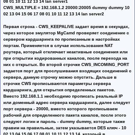
08 01 10 11 12 13 14 lan server1
CWS_MULTIPLE = 192.168.1.2 20000:20005 dummy dummy 10
02 13 04 15 06 17 08 01 10 11 12 13 14 lan server2
Первая строка - CWS_KEEPALIVE задает время в секундах,
через которое эмулятор MgCamd проверяет соединение с
сервером кардшаринга по прописанным в настройках
портам. Применяется в случае использования NAT
роутера, который отключает неактивные соединения или
при открытии кодированных каналов, после перехода на
них с открытых. Во второй строчке CWS_INCOMING_PORT
задается порт для прослушивания входящих соединений с
сервера, данную строчку можно опустить. Дальше в
строчке CWS прописываются параметры сервера
кардшаринга, для открытия определенных пакетов.
Вместо 192.168.1.1 необходимо прописать реальный IP
или доменный адрес сервера кардшаринга, далее следует
порт сервера - 20000, вместо которого прописываем
рабочий для определенного пакета каналов, после этого
следуют логин и пароль - dummy dummy, которые также
правим на правильные, затем указывается DES ключ - 10
02 13 04 15 06 17 08 01 10 11 12 13 14, который в