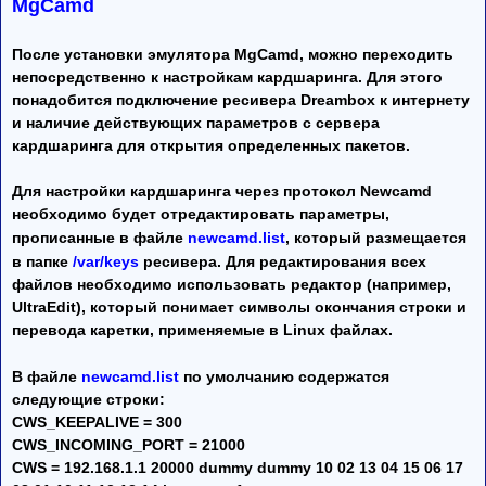
MgCamd
После установки эмулятора MgCamd, можно переходить
непосредственно к настройкам кардшаринга. Для этого
понадобится подключение ресивера Dreambox к интернету
и наличие действующих параметров с сервера
кардшаринга для открытия определенных пакетов.
Для настройки кардшаринга через протокол Newсamd
необходимо будет отредактировать параметры,
прописанные в файле
newcamd.list
, который размещается
в папке
/var/keys
ресивера. Для редактирования всех
файлов необходимо использовать редактор (например,
UltraEdit), который понимает символы окончания строки и
перевода каретки, применяемые в Linux файлах.
В файле
newcamd.list
по умолчанию содержатся
следующие строки:
CWS_KEEPALIVE = 300
CWS_INCOMING_PORT = 21000
CWS = 192.168.1.1 20000 dummy dummy 10 02 13 04 15 06 17