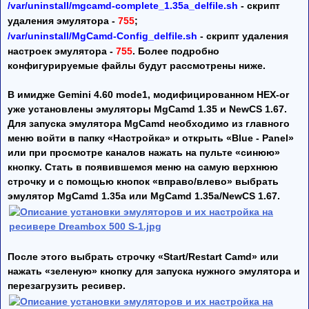
/var/uninstall/mgcamd-complete_1.35a_delfile.sh
- скрипт
удаления эмулятора -
755
;
/var/uninstall/MgCamd-Config_delfile.sh
- скрипт удаления
настроек эмулятора -
755
. Более подробно
конфигурируемые файлы будут рассмотрены ниже.
В имидже Gemini 4.60 mode1, модифицированном HEX-or
уже установлены эмуляторы MgCamd 1.35 и NewCS 1.67.
Для запуска эмулятора MgCamd необходимо из главного
меню войти в папку «Настройка» и открыть «Blue - Panel»
или при просмотре каналов нажать на пульте «синюю»
кнопку. Стать в появившемся меню на самую верхнюю
строчку и с помощью кнопок «вправо/влево» выбрать
эмулятор MgCamd 1.35a или MgCamd 1.35a/NewCS 1.67.
После этого выбрать строчку «Start/Restart Camd» или
нажать «зеленую» кнопку для запуска нужного эмулятора и
перезагрузить ресивер.