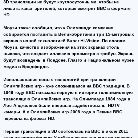
3D трансляции не будут круглосуточными, чтобы не
лишать канал зрителей, которые смотрят BBC в формате
HD.
Моузи также сообщил, что к Олимпиаде компания
собирается поставить в Великобритании три 15-метровых
экрана с новой технологией Super Hi-Vision. По словам
Моузи, качество изображения на этих экранах столь
высоко, что создает иллюзию просмотра с трибун. Экраны
будут возведены в Лондоне, Глазго и Национальном музее
медиа в Брэдфорде.
Использование новых технологий при трансляции
Олимпийских игр - уже сложившаяся на BBC традиция. В
1948 году BBC показала первую в истории телевизионную
трансляцию Олимпийских игр. На Олимпиаде 1984 года в
Лос-Анджелесе были впервые задействованы HDTV
камеры. А с Олимпийских игр 2008 года в Пекине BBC
перешла на формат HD.
Первая трансляция в 3D состоялась на BBC в июле 2011
года во время финала Уимблдонского турнира по теннису,