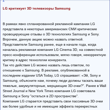
1
LG критикует 3D телевизоры Samsung
В рамках явно спланированной рекламной кампании LG
представила в некоторых американских СМИ критические
провоцирующие отзывы о 3D технологиях Samsung и Sony.
Впрочем, данную акцию можно назвать ответной.
Представители Samsung ранее, еще в начале года, когда
началась рекламная компания LG Cinema 3D, на совместной
пресс-конференции использовали, мягко говоря, некорректную
критику в адрес технологии конкурента.
Так что действия LG можно назвать лишь ответом, по
отношению к Samsung. В рекламе, опубликованной в
последнем издании USA Today, LG спрашивает: «Эй, Sony и
Samsung, объясните нам, почему люди должны таскать ваши
тяжелые, аккумуляторные, мерцающие 3D-очки?". Ранее в Wall
Street Journal и New York Times компания LG советовала
Samsung и Sony "остаться в 2D пространстве".
Компания LG старается представить свои пассивные 3D очки
как более удобные и не имеющие эффекта перекрестных