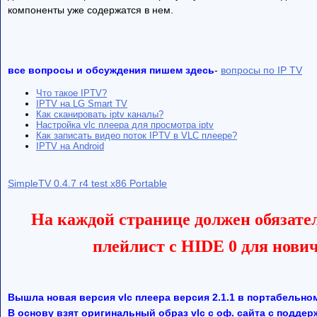
компоненты уже содержатся в нем.
все вопросы и обсуждения пишем здесь
-
вопросы по IP TV
Что такое IPTV?
IPTV на LG Smart TV
Как сканировать iptv каналы?
Настройка vlc плеера для просмотра iptv
Как записать видео поток IPTV в VLC плеере?
IPTV на Android
SimpleTV 0.4.7 r4 test x86 Portable
На каждой странице должен обязате
плейлист с HIDE 0 для нови
Вышла новая версия vlc плеера версия 2.1.1 в портабельно
В основу взят оригинальный образ vlc с оф. сайта с поддер