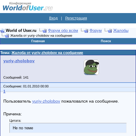
Вход
|
Регистрация
World of User.ru
Форум обо всём
Форум
Жалобы
Жалоба от yuriy-zholobov на сообщение
Главная
Поиск
Тема:
Жалоба от yuriy-zholobov на сообщение
yuriy-zholobov
Сообщений: 141
Сообщение: 01.01.2010 00:00
1
Пользователь
yuriy-zholobov
пожаловался на сообщение.
Причина:
Цитата:
Не по теме