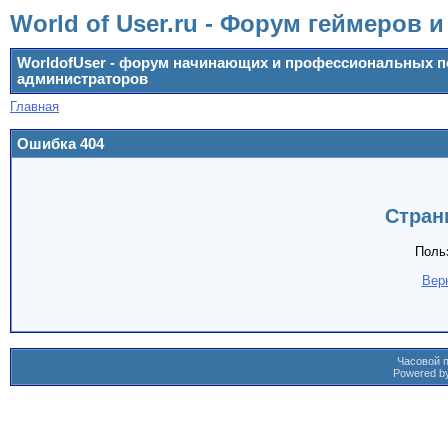
World of User.ru - Форум геймеров 
WorldofUser - форум начинающих и профессиональных п
администраторов
Главная
Ошибка 404
Стран
Поль
Вер
Часовой п
Powered by 