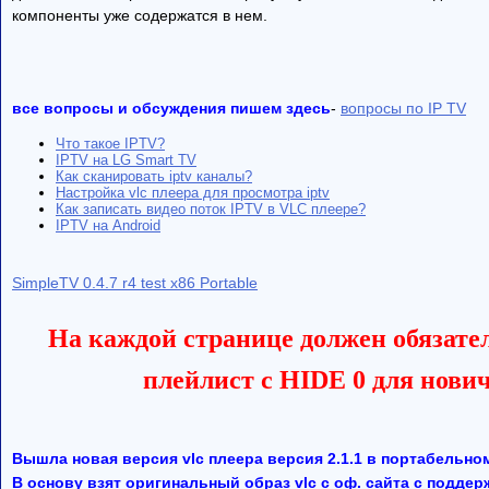
компоненты уже содержатся в нем.
все вопросы и обсуждения пишем здесь
-
вопросы по IP TV
Что такое IPTV?
IPTV на LG Smart TV
Как сканировать iptv каналы?
Настройка vlc плеера для просмотра iptv
Как записать видео поток IPTV в VLC плеере?
IPTV на Android
SimpleTV 0.4.7 r4 test x86 Portable
На каждой странице должен обязате
плейлист с HIDE 0 для нови
Вышла новая версия vlc плеера версия 2.1.1 в портабельно
В основу взят оригинальный образ vlc с оф. сайта с поддер