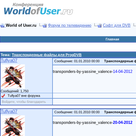
World of User.ru
Форум по телевидению
Софт для DVB
Главная
Тема:
Транспондерные файлы для ProgDVB
Tuflya07
Сообщение: 01.01.2010 00:00
Транспондерные 
transponders-by-yassine_valence-
14-04-2012
Сообщений: 1,750
Tuflya07 вне форума
Войдите, чтобы благодарить
Tuflya07
Сообщение: 01.01.2010 00:00
Транспондерные 
transponders-by-yassine_valence-
20-04-2012