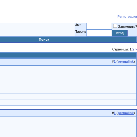
Регистрация
Имя
Запомнить?
Пароль
Поиск
Страницы:
1
2
>
#
1
(
permalink
)
#
1
(
permalink
)