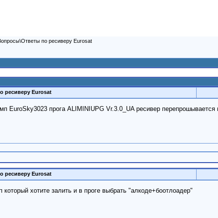
Вопросы\Ответы по ресиверу Eurosat
о ресиверу Eurosat
омп EuroSky3023 прога ALIMINIUPG Vr.3.0_UA ресивер перепрошывается
о ресиверу Eurosat
 который хотите залить и в проге выбрать "алкоде+боотлоадер"