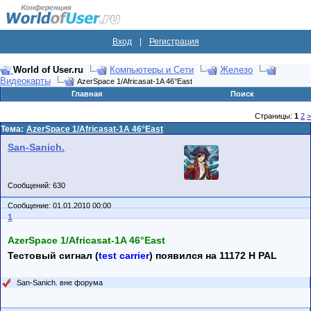
Вход
|
Регистрация
World of User.ru
Компьютеры и Сети
Железо
Видеокарты
AzerSpace 1/Africasat-1A 46°East
Главная
Поиск
Страницы:
1
2
>
Тема:
AzerSpace 1/Africasat-1A 46°East
San-Sanich.
Сообщений: 630
Сообщение: 01.01.2010 00:00
1
AzerSpace 1/Africasat-1A 46°East
Тестовый сигнал (
test carrier
) появился на 11172 H PAL
San-Sanich. вне форума