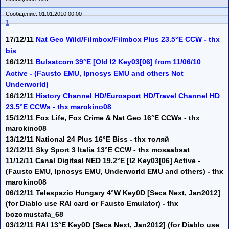
Сообщение: 01.01.2010 00:00
1
17/12/11
Nat Geo Wild/Filmbox/Filmbox Plus 23.5°E CCW - thx
bis
16/12/11
Bulsatcom 39°E [Old I2 Key03[06] from 11/06/10
Active - (Fausto EMU, Ipnosys EMU and others Not
Underworld)
16/12/11
History Channel HD/Eurosport HD/Travel Channel HD
23.5°E CCWs - thx marokino08
15/12/11 Fox Life, Fox Crime & Nat Geo 16°E CCWs - thx
marokino08
13/12/11 National 24 Plus 16°E Biss - thx толяй
12/12/11 Sky Sport 3 Italia 13°E CCW - thx mosaabsat
11/12/11 Canal Digitaal NED 19.2°E [I2 Key03[06] Active -
(Fausto EMU, Ipnosys EMU, Underworld EMU and others) - thx
marokino08
06/12/11 Telespazio Hungary 4°W Key0D [Seca Next, Jan2012]
(for Diablo use RAI card or Fausto Emulator) - thx
bozomustafa_68
03/12/11 RAI 13°E Key0D [Seca Next, Jan2012] (for Diablo use