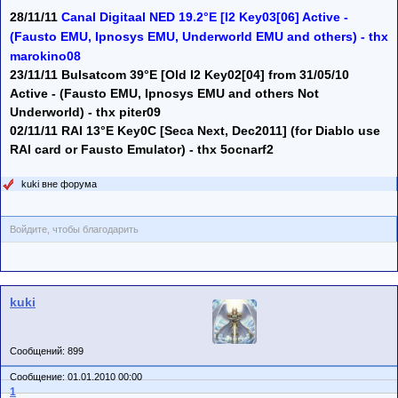
28/11/11
Canal Digitaal NED 19.2°E [I2 Key03[06] Active -
(Fausto EMU, Ipnosys EMU, Underworld EMU and others) - thx
marokino08
23/11/11 Bulsatcom 39°E [Old I2 Key02[04] from 31/05/10
Active - (Fausto EMU, Ipnosys EMU and others Not
Underworld) - thx piter09
02/11/11 RAI 13°E Key0C [Seca Next, Dec2011] (for Diablo use
RAI card or Fausto Emulator) - thx 5ocnarf2
kuki вне форума
Войдите, чтобы благодарить
kuki
Сообщений: 899
Сообщение: 01.01.2010 00:00
1