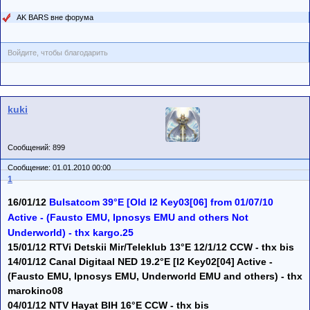
AK BARS вне форума
Войдите, чтобы благодарить
kuki
Сообщений: 899
Сообщение: 01.01.2010 00:00
1
16/01/12
Bulsatcom 39°E [Old I2 Key03[06] from 01/07/10
Active - (Fausto EMU, Ipnosys EMU and others Not
Underworld) - thx kargo.25
15/01/12 RTVi Detskii Mir/Teleklub 13°E 12/1/12 CCW - thx bis
14/01/12 Canal Digitaal NED 19.2°E [I2 Key02[04] Active -
(Fausto EMU, Ipnosys EMU, Underworld EMU and others) - thx
marokino08
04/01/12 NTV Hayat BIH 16°E CCW - thx bis