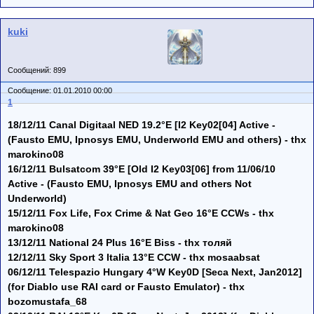
kuki
Сообщений: 899
Сообщение: 01.01.2010 00:00
1
18/12/11 Canal Digitaal NED 19.2°E [I2 Key02[04] Active -
(Fausto EMU, Ipnosys EMU, Underworld EMU and others) - thx
marokino08
16/12/11 Bulsatcom 39°E [Old I2 Key03[06] from 11/06/10
Active - (Fausto EMU, Ipnosys EMU and others Not
Underworld)
15/12/11 Fox Life, Fox Crime & Nat Geo 16°E CCWs - thx
marokino08
13/12/11 National 24 Plus 16°E Biss - thx толяй
12/12/11 Sky Sport 3 Italia 13°E CCW - thx mosaabsat
06/12/11 Telespazio Hungary 4°W Key0D [Seca Next, Jan2012]
(for Diablo use RAI card or Fausto Emulator) - thx
bozomustafa_68