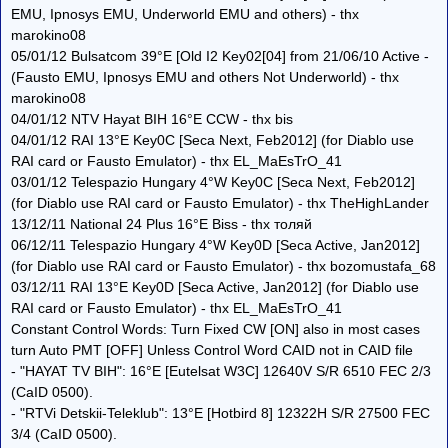
EMU, Ipnosys EMU, Underworld EMU and others) - thx
marokino08
05/01/12 Bulsatcom 39°E [Old I2 Key02[04] from 21/06/10 Active -
(Fausto EMU, Ipnosys EMU and others Not Underworld) - thx
marokino08
04/01/12 NTV Hayat BIH 16°E CCW - thx bis
04/01/12 RAI 13°E Key0C [Seca Next, Feb2012] (for Diablo use
RAI card or Fausto Emulator) - thx EL_MaEsTrO_41
03/01/12 Telespazio Hungary 4°W Key0C [Seca Next, Feb2012]
(for Diablo use RAI card or Fausto Emulator) - thx TheHighLander
13/12/11 National 24 Plus 16°E Biss - thx толяй
06/12/11 Telespazio Hungary 4°W Key0D [Seca Active, Jan2012]
(for Diablo use RAI card or Fausto Emulator) - thx bozomustafa_68
03/12/11 RAI 13°E Key0D [Seca Active, Jan2012] (for Diablo use
RAI card or Fausto Emulator) - thx EL_MaEsTrO_41
Constant Control Words: Turn Fixed CW [ON] also in most cases
turn Auto PMT [OFF] Unless Control Word CAID not in CAID file
- "HAYAT TV BIH": 16°E [Eutelsat W3C] 12640V S/R 6510 FEC 2/3
(CaID 0500).
- "RTVi Detskii-Teleklub": 13°E [Hotbird 8] 12322H S/R 27500 FEC
3/4 (CaID 0500).