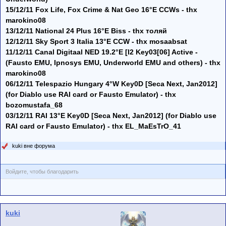
15/12/11 Fox Life, Fox Crime & Nat Geo 16°E CCWs - thx
marokino08
13/12/11 National 24 Plus 16°E Biss - thx толяй
12/12/11 Sky Sport 3 Italia 13°E CCW - thx mosaabsat
11/12/11 Canal Digitaal NED 19.2°E [I2 Key03[06] Active -
(Fausto EMU, Ipnosys EMU, Underworld EMU and others) - thx
marokino08
06/12/11 Telespazio Hungary 4°W Key0D [Seca Next, Jan2012]
(for Diablo use RAI card or Fausto Emulator) - thx
bozomustafa_68
03/12/11 RAI 13°E Key0D [Seca Next, Jan2012] (for Diablo use
RAI card or Fausto Emulator) - thx EL_MaEsTrO_41
kuki вне форума
Войдите, чтобы благодарить
kuki