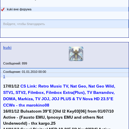
kuki вне форума
Войдите, чтобы благодарить
kuki
Сообщений: 899
Сообщение: 01.01.2010 00:00
1
17/01/12
CS Link: Retro Music TV, Nat Geo, Nat Geo Wild,
STV1, STV2, Filmbox, Filmbox Extra(Plus), TV Barrandov,
DOMA, Markiza, TV JOJ, JOJ PLUS & TV Nova HD 23.5°E
CCWs - thx marokino08
16/01/12 Bulsatcom 39°E [Old I2 Key03[06] from 01/07/10
Active - (Fausto EMU, Ipnosys EMU and others Not
Underworld) - thx kargo.25