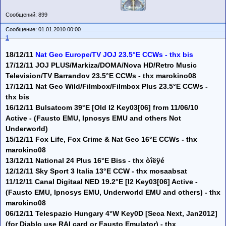
Сообщений: 899
Сообщение: 01.01.2010 00:00
1
18/12/11
Nat Geo Europe/TV JOJ 23.5°E CCWs - thx bis
17/12/11 JOJ PLUS/Markiza/DOMA/Nova HD/Retro Music
Television/TV Barrandov 23.5°E CCWs - thx marokino08
17/12/11 Nat Geo Wild/Filmbox/Filmbox Plus 23.5°E CCWs -
thx bis
16/12/11 Bulsatcom 39°E [Old I2 Key03[06] from 11/06/10
Active - (Fausto EMU, Ipnosys EMU and others Not
Underworld)
15/12/11 Fox Life, Fox Crime & Nat Geo 16°E CCWs - thx
marokino08
13/12/11 National 24 Plus 16°E Biss - thx òîëÿé
12/12/11 Sky Sport 3 Italia 13°E CCW - thx mosaabsat
11/12/11 Canal Digitaal NED 19.2°E [I2 Key03[06] Active -
(Fausto EMU, Ipnosys EMU, Underworld EMU and others) - thx
marokino08
06/12/11 Telespazio Hungary 4°W Key0D [Seca Next, Jan2012]
(for Diablo use RAI card or Fausto Emulator) - thx