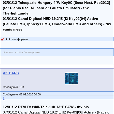
03/01/12 Telespazio Hungary 4°W Key0C [Seca Next, Feb2012]
(for Diablo use RAI card or Fausto Emulator) - thx
TheHighLander
01/01/12 Canal Digitaal NED 19.2°E [I2 Key02[04] Active -
(Fausto EMU, Ipnosys EMU, Underworld EMU and others) - thx
yanis messi
kuki вне форума
Войдите, чтобы благодарить
AK BARS
Сообщений: 153
Сообщение: 01.01.2010 00:00
1
12/01/12 RTVi Detskii-Teleklub 13°E CCW - thx bis
07/01/12 Canal Digitaal NED 19.2°E [I2 Key03[06] Active - (Fausto