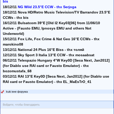
bis
18/12/11
NG Wild 23.5°E CCW - thx Serjoga
18/12/11 Nova HD/Retro Music Television/TV Barrandov 23.5°E
CCWs - thx bis
16/12/11 Bulsatcom 39°E [Old I2 Key03[06] from 11/06/10
Active - (Fausto EMU, Ipnosys EMU and others Not
Underworld)
15/12/11 Fox Life, Fox Crime & Nat Geo 16°E CCWs - thx
marokino08
13/12/11 National 24 Plus 16°E Biss - thx толяй
12/12/11 Sky Sport 3 Italia 13°E CCW - thx mosaabsat
06/12/11 Telespazio Hungary 4°W Key0D [Seca Next, Jan2012]
(for Diablo use RAI card or Fausto Emulator) - thx
bozomustafa_68
03/12/11 RAI 13°E Key0D [Seca Next, Jan2012] (for Diablo use
RAI card or Fausto Emulator) - thx EL_MaEsTrO_41
kuki вне форума
Войдите, чтобы благодарить