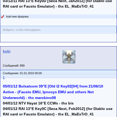
03/12/11 RAI 13°E Key0D [Seca Next, Jan2012] (for Diablo use
RAI card or Fausto Emulator) - thx EL_MaEsTrO_41
kuki вне форума
Войдите, чтобы благодарить
kuki
Сообщений: 899
Сообщение: 01.01.2010 00:00
1
05/01/12 Bulsatcom 39°E [Old I2 Key02[04] from 21/06/10
Active - (Fausto EMU, Ipnosys EMU and others Not
Underworld) - thx marokino08
04/01/12 NTV Hayat 16°E CCWs - thx bis
04/01/12 RAI 13°E Key0C [Seca Next, Feb2012] (for Diablo use
RAI card or Fausto Emulator) - thx EL_MaEsTrO_41