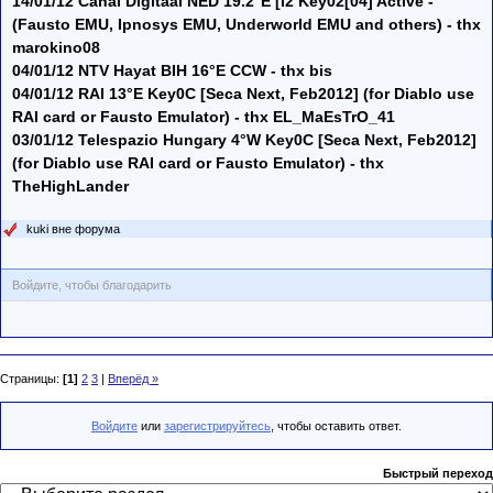
14/01/12 Canal Digitaal NED 19.2°E [I2 Key02[04] Active -
(Fausto EMU, Ipnosys EMU, Underworld EMU and others) - thx
marokino08
04/01/12 NTV Hayat BIH 16°E CCW - thx bis
04/01/12 RAI 13°E Key0C [Seca Next, Feb2012] (for Diablo use
RAI card or Fausto Emulator) - thx EL_MaEsTrO_41
03/01/12 Telespazio Hungary 4°W Key0C [Seca Next, Feb2012]
(for Diablo use RAI card or Fausto Emulator) - thx
TheHighLander
kuki вне форума
Войдите, чтобы благодарить
Страницы:
[1]
2
3
|
Вперёд »
Войдите
или
зарегистрируйтесь
, чтобы оставить ответ.
Быстрый переход