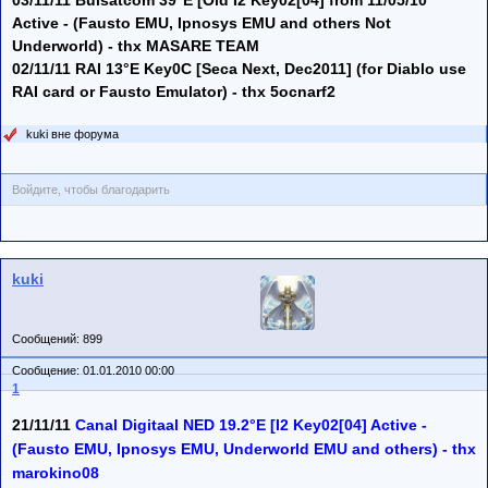
Active - (Fausto EMU, Ipnosys EMU and others Not
Underworld) - thx MASARE TEAM
02/11/11 RAI 13°E Key0C [Seca Next, Dec2011] (for Diablo use
RAI card or Fausto Emulator) - thx 5ocnarf2
kuki вне форума
Войдите, чтобы благодарить
kuki
Сообщений: 899
Сообщение: 01.01.2010 00:00
1
21/11/11
Canal Digitaal NED 19.2°E [I2 Key02[04] Active -
(Fausto EMU, Ipnosys EMU, Underworld EMU and others) - thx
marokino08