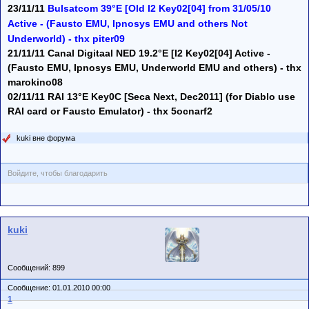
23/11/11
Bulsatcom 39°E [Old I2 Key02[04] from 31/05/10
Active - (Fausto EMU, Ipnosys EMU and others Not
Underworld) - thx piter09
21/11/11 Canal Digitaal NED 19.2°E [I2 Key02[04] Active -
(Fausto EMU, Ipnosys EMU, Underworld EMU and others) - thx
marokino08
02/11/11 RAI 13°E Key0C [Seca Next, Dec2011] (for Diablo use
RAI card or Fausto Emulator) - thx 5ocnarf2
kuki вне форума
Войдите, чтобы благодарить
kuki
Сообщений: 899
Сообщение: 01.01.2010 00:00
1