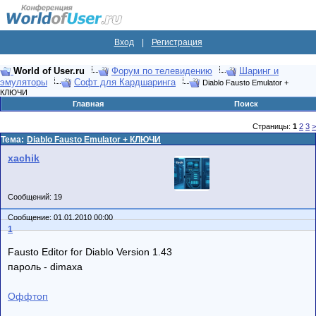
Вход
|
Регистрация
World of User.ru
Форум по телевидению
Шаринг и
эмуляторы
Софт для Кардшаринга
Diablo Fausto Emulator +
КЛЮЧИ
Главная
Поиск
Страницы:
1
2
3
>
Тема:
Diablo Fausto Emulator + КЛЮЧИ
xachik
Сообщений: 19
Сообщение: 01.01.2010 00:00
1
Fausto Editor for Diablo Version 1.43
пароль - dimaxa
Оффтоп