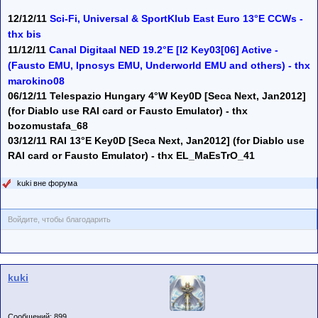
12/12/11
Sci-Fi, Universal & SportKlub East Euro 13°E CCWs -
thx bis
11/12/11
Canal Digitaal NED 19.2°E [I2 Key03[06] Active -
(Fausto EMU, Ipnosys EMU, Underworld EMU and others) - thx
marokino08
06/12/11 Telespazio Hungary 4°W Key0D [Seca Next, Jan2012]
(for Diablo use RAI card or Fausto Emulator) - thx
bozomustafa_68
03/12/11 RAI 13°E Key0D [Seca Next, Jan2012] (for Diablo use
RAI card or Fausto Emulator) - thx EL_MaEsTrO_41
kuki вне форума
Войдите, чтобы благодарить
kuki
Сообщений: 899