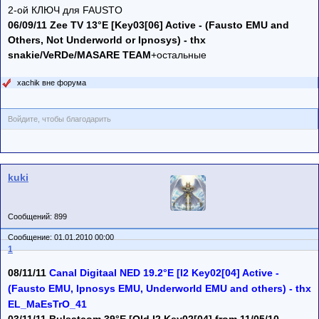
2-ой КЛЮЧ для FAUSTO
06/09/11 Zee TV 13°E [Key03[06] Active - (Fausto EMU and
Others, Not Underworld or Ipnosys) - thx
snakie/VeRDe/MASARE TEAM
+остальные
xachik вне форума
Войдите, чтобы благодарить
kuki
Сообщений: 899
Сообщение: 01.01.2010 00:00
1
08/11/11
Canal Digitaal NED 19.2°E [I2 Key02[04] Active -
(Fausto EMU, Ipnosys EMU, Underworld EMU and others) - thx
EL_MaEsTrO_41
03/11/11 Bulsatcom 39°E [Old I2 Key02[04] from 11/05/10