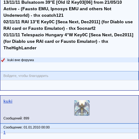
13/11/11 Bulsatcom 39°E [Old I2 Key03[06] from 21/05/10
Active - (Fausto EMU, Ipnosys EMU and others Not
Underworld) - thx coatch121
02/11/11 RAI 13°E Key0C [Seca Next, Dec2011] (for Diablo use
RAI card or Fausto Emulator) - thx 5ocnarf2
01/11/11 Telespazio Hungary 4°W Key0C [Seca Next, Dec2011]
(for Diablo use RAI card or Fausto Emulator) - thx
TheHighLander
kuki вне форума
Войдите, чтобы благодарить
kuki
Сообщений: 899
Сообщение: 01.01.2010 00:00
1