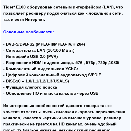
Tiger* E100 оборудован сетевым интерфейсом (LAN), что
позволяет ресиверу подключаться как к локальной сети,
так и сети Интернет.
Основные особенности:
- DVB-S/DVB-S2 (MPEG-II/MPEG-IV/H.264)
- Сетевая плата LAN (10/100 МБит)
- Интерфейс USB 2.0 (PVR)
- Разрешение HDMI видеовыхода: 576i, 576p, 720p,1080i
- Компонентный видеовыход YCbCr
- Цифровой коаксиальный аудиовыход S/PDIF
- DiSEqC – 1.0/1.1/1.2/1.3(USALS)
- Функция слепого поиска
- Обновление ПО и списка каналов через USB
Из интересных особенностей данного тюнера также
хочется отметить: очень высокая скорость переключения
каналов, качество картинки на высшем уровне, ресивер
практически не греется на HD каналах, очень удобный
пульт ДУ (мягкое нажатие, четкий отклик ресивера),