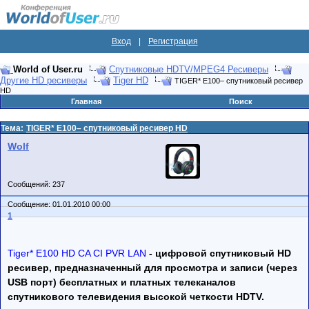
Вход
|
Регистрация
World of User.ru
Спутниковые HDTV/MPEG4 Ресиверы
Другие HD ресиверы
Tiger HD
TIGER* E100– спутниковый ресивер
HD
Главная
Поиск
Тема:
TIGER* E100– спутниковый ресивер HD
Wolf
Сообщений: 237
Сообщение: 01.01.2010 00:00
1
Tiger* E100 HD CA CI PVR LAN
- цифровой спутниковый HD
ресивер, предназначенный для просмотра и записи (через
USB порт) бесплатных и платных телеканалов
спутникового телевидения высокой четкости HDTV.