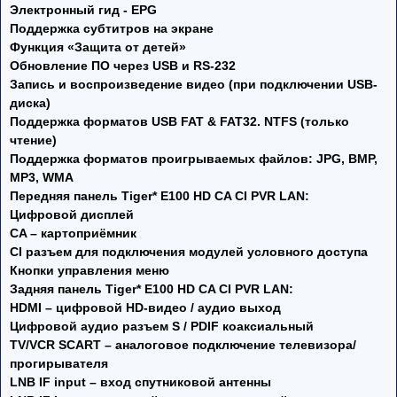
Электронный гид - EPG
Поддержка субтитров на экране
Функция «Защита от детей»
Обновление ПО через USB и RS-232
Запись и воспроизведение видео (при подключении USB-
диска)
Поддержка форматов USB FAT & FAT32. NTFS (только
чтение)
Поддержка форматов проигрываемых файлов: JPG, BMP,
MP3, WMA
Передняя панель Tiger* E100 HD CA CI PVR LAN:
Цифровой дисплей
CA – картоприёмник
CI разъем для подключения модулей условного доступа
Кнопки управления меню
Задняя панель Tiger* E100 HD CA CI PVR LAN:
HDMI – цифровой HD-видео / аудио выход
Цифровой аудио разъем S / PDIF коаксиальный
TV/VCR SCART – аналоговое подключение телевизора/
прогирывателя
LNB IF input – вход спутниковой антенны