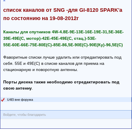
список каналов от SNG -для GI-8120 SPARK'a
по состоянию на 19-08-2012г
Каналы для спутников 4W-4.8E-9Е-13E-16Е-19Е-31,5E-36E-
39Е-49Е(С, мотор)-42Е-45Е-49Е(С, стац.)-53E-
55Е-60Е-66Е-75E-80Е(С)-85E-86,5Е-90E(С)-90Е(Ку)-96,5Е(С)
Фаворитные списки лучше удалить или отредактировать под
себя. 55Е и 49Е(С) в списке каналов для приема на
стационарную и поворотную антенны.
Порты дисека также необходимо отредактировать под
свою антенну
.
U4El вне форума
Войдите, чтобы благодарить