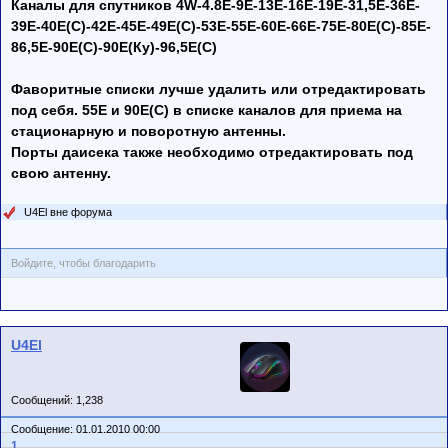
Каналы для спутников 4W-4.8E-9E-13E-16Е-19Е-31,5E-36E-
39Е-40Е(С)-42Е-45Е-49Е(С)-53E-55Е-60Е-66Е-75E-80Е(С)-85E-
86,5Е-90E(С)-90Е(Ку)-96,5Е(С)
Фаворитные списки лучше удалить или отредактировать
под себя. 55Е и 90Е(С) в списке каналов для приема на
стационарную и поворотную антенны.
Порты дaисека также необходимо отредактировать под
свою антенну.
U4El вне форума
Войдите, чтобы благодарить
U4El
Сообщений: 1,238
Сообщение: 01.01.2010 00:00
1