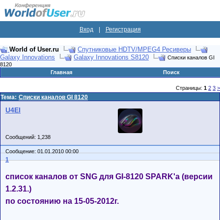
Вход
|
Регистрация
World of User.ru
Спутниковые HDTV/MPEG4 Ресиверы
Galaxy Innovations
Galaxy Innovations S8120
Списки каналов GI
8120
Главная
Поиск
Страницы:
1
2
3
>
Тема:
Списки каналов GI 8120
U4El
Сообщений: 1,238
Сообщение: 01.01.2010 00:00
1
список каналов от SNG для GI-8120 SPARK'a (версии
1.2.31.)
по состоянию на 15-05-2012г.