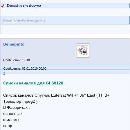
Demapinto вне форума
Войдите, чтобы благодарить
Demapinto
Сообщений: 1,318
Сообщение: 01.01.2010 00:00
1
Списки каналов для GI S8120
Список каналов Cпутник Eutelsat W4 @ 36° East ( НТВ+
Триколор mpeg2 )
В Фаворитах :
основные
фильмы
спорт