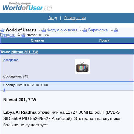
Вход
|
Регистрация
World of User.ru
Форум обо всём
Барахолка
Продать
Nilesat 201. 7W
Главная
Поиск
Тема:
Nilesat 201. 7W
cognac
Сообщений: 743
Сообщение: 01.01.2010 00:00
1
Nilesat 201, 7°W
Libya Al Riadhia
отключили на 11727.00MHz, pol.H (DVB-S
SID:5509 PID:5526/5527 Арабский). Этот канал на спутнике
больше не существует