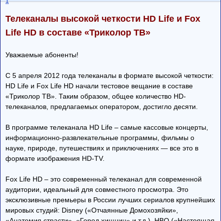
1
Телеканалы высокой четкости HD Life и Fox
Life HD в составе «Триколор ТВ»
Уважаемые абоненты!
С 5 апреля 2012 года телеканалы в формате высокой четкости:
HD Life и Fox Life HD начали тестовое вещание в составе
«Триколор ТВ». Таким образом, общее количество HD-
телеканалов, предлагаемых оператором, достигло десяти.
В программе телеканала HD Life – самые кассовые концерты,
информационно-развлекательные программы, фильмы о
науке, природе, путешествиях и приключениях — все это в
формате изображения HD-TV.
Fox Life HD – это современный телеканал для современной
аудитории, идеальный для совместного просмотра. Это
эксклюзивные премьеры в России лучших сериалов крупнейших
мировых студий: Disney («Отчаянные Домохозяйки»,
«Анатомия страсти», «Город хищниц» и т.д.), HBO («Настоящая