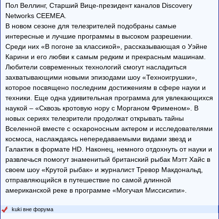
Пол Веллинг, Старший Вице-президент каналов Discovery
Networks CEEMEA.
В новом сезоне для телезрителей подобраны самые
интересные и лучшие программы в высоком разрешении.
Среди них «В погоне за классикой», рассказывающая о Уэйне
Карини и его любви к самым редким и прекрасным машинам.
Любители современных технологий смогут насладиться
захватывающими новыми эпизодами шоу «Техноигрушки»,
которое посвящено последним достижениям в сфере науки и
техники. Еще одна удивительная программа для увлекающихся
наукой – «Сквозь кротовую нору с Морганом Фрименом». В
новых сериях телезрители продолжат открывать тайны
Вселенной вместе с оскароносным актером и исследователями
космоса, наслаждаясь непередаваемыми видами звезд и
Галактик в формате HD. Наконец, немного отдохнуть от науки и
развлечься помогут знаменитый британский рыбак Мэтт Хайс в
своем шоу «Крутой рыбак» и журналист Тревор Макдональд,
отправляющийся в путешествие по самой длинной
американской реке в программе «Могучая Миссисипи».
kuki вне форума