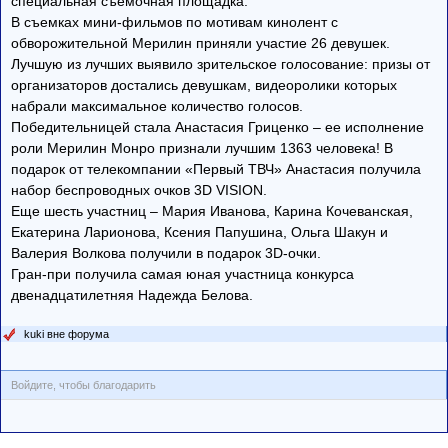
специальная съемочная площадка.
В съемках мини-фильмов по мотивам кинолент с
обворожительной Мерилин приняли участие 26 девушек.
Лучшую из лучших выявило зрительское голосование: призы от
организаторов достались девушкам, видеоролики которых
набрали максимальное количество голосов.
Победительницей стала Анастасия Гриценко – ее исполнение
роли Мерилин Монро признали лучшим 1363 человека! В
подарок от телекомпании «Первый ТВЧ» Анастасия получила
набор беспроводных очков 3D VISION.
Еще шесть участниц – Мария Иванова, Карина Кочеванская,
Екатерина Ларионова, Ксения Папушина, Ольга Шакун и
Валерия Волкова получили в подарок 3D-очки.
Гран-при получила самая юная участница конкурса
двенадцатилетняя Надежда Белова.
kuki вне форума
Войдите, чтобы благодарить