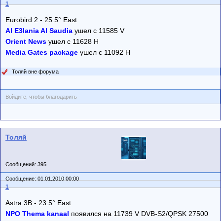
1
Eurobird 2 - 25.5° East
Al E3lania Al Saudia
ушел с 11585 V
Orient News
ушел с 11628 H
Media Gates package
ушел с 11092 H
Толяй вне форума
Войдите, чтобы благодарить
Толяй
Сообщений: 395
Сообщение: 01.01.2010 00:00
1
Astra 3B - 23.5° East
NPO Thema kanaal
появился на 11739 V DVB-S2/QPSK 27500