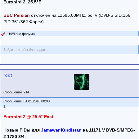
Eurobird 2, 25.5°E
BBC Persian
отключён на 11585.00MHz, pol.V (DVB-S SID:156
PID:361/362 Фарси)
U4El вне форума
Войдите, чтобы благодарить
root
Сообщений: 214
Сообщение: 01.01.2010 00:00
1
Eurobird 2 @ 25.5° East
Новые PIDы для
Jamawar Kurdistan
на 11171 V DVB-S/MPEG-
2 1780 3/4.