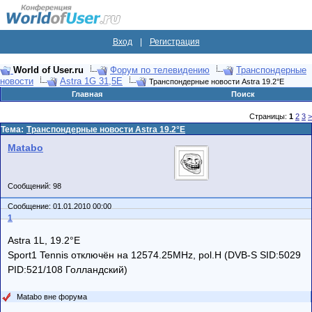
Вход
|
Регистрация
World of User.ru
Форум по телевидению
Транспондерные
новости
Astra 1G 31,5Е
Транспондерные новости Astra 19.2°E
Главная
Поиск
Страницы:
1
2
3
>
Тема:
Транспондерные новости Astra 19.2°E
Matabo
Сообщений: 98
Сообщение: 01.01.2010 00:00
1
Astra 1L, 19.2°E
Sport1 Tennis отключён на 12574.25MHz, pol.H (DVB-S SID:5029
PID:521/108 Голландский)
Matabo вне форума