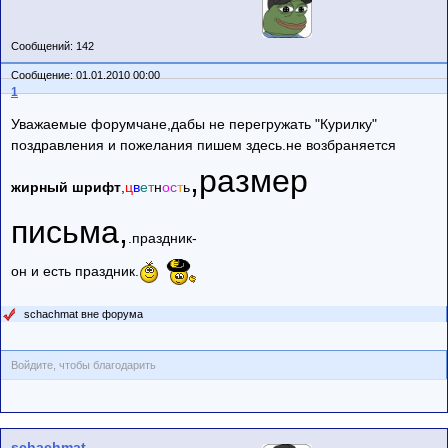
Сообщений: 142
Сообщение: 01.01.2010 00:00
1
Уважаемые форумчане,дабы не перегружать "Курилку"
поздравления и пожелания пишем здесь.не возбраняется
,размер
жирный шрифт
,
ц
в
е
т
н
о
с
т
ь
письма,
.праздник-
он и есть праздник.
schachmat вне форума
Войдите, чтобы благодарить
schachmat