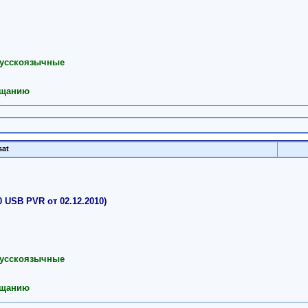
 русскоязычные
ещанию
at
 USB PVR от 02.12.2010)
 русскоязычные
ещанию