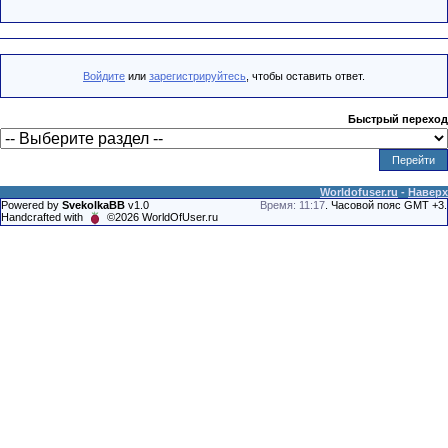
Войдите
или
зарегистрируйтесь
, чтобы оставить ответ.
Быстрый переход
Worldofuser.ru
-
Наверх
Powered by
SvekolkaBB
v1.0
Время: 11:17
. Часовой пояс GMT +3.
Handcrafted with
©2026 WorldOfUser.ru