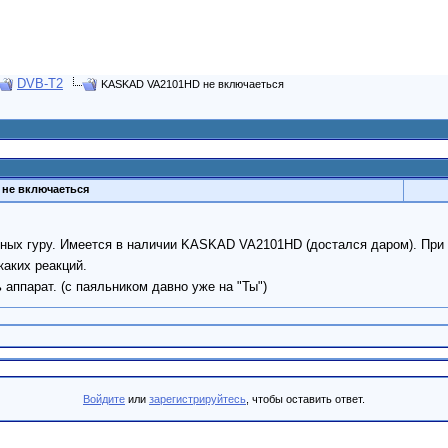
DVB-T2
KASKAD VA2101HD не включаеться
не включаеться
ых гуру. Имеется в наличии KASKAD VA2101HD (достался даром). При в
каких реакций.
аппарат. (с паяльником давно уже на "Ты")
Войдите
или
зарегистрируйтесь
, чтобы оставить ответ.