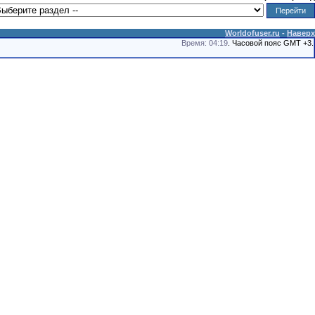
Worldofuser.ru
-
Наверх
Время: 04:19
. Часовой пояс GMT +3.