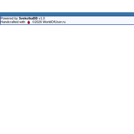
Powered by
SvekolkaBB
v1.0
Handcrafted with
©2026 WorldOfUser.ru