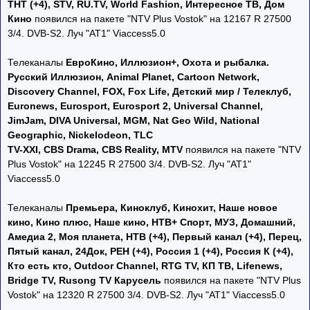
ТНТ (+4), STV, RU.TV, World Fashion, Интересное ТВ, Дом
Кино
появился на пакете "NTV Plus Vostok" на 12167 R 27500
3/4. DVB-S2. Луч "AT1" Viaccess5.0
Телеканалы
ЕвроКино, Иллюзион+, Охота и рыбалка.
Русский Иллюзион, Animal Planet, Cartoon Network,
Discovery Channel, FOX, Fox Life, Детский мир / Телеклуб,
Euronews, Eurosport, Eurosport 2, Universal Channel,
JimJam, DIVA Universal, MGM, Nat Geo Wild, National
Geographic, Nickelodeon, TLC
TV-XXI, CBS Drama, CBS Reality, MTV
появился на пакете "NTV
Plus Vostok" на 12245 R 27500 3/4. DVB-S2. Луч "AT1"
Viaccess5.0
Телеканалы
Премьера, Киноклуб, Кинохит, Наше новое
кино, Кино плюс, Наше кино, НТВ+ Спорт, МУЗ, Домашний,
Амедиа 2, Моя планета, НТВ (+4), Первый канал (+4), Перец,
Пятый канал, 24Док, РЕН (+4), Россия 1 (+4), Россия К (+4),
Кто есть кто, Outdoor Channel, RTG TV, КП ТВ, Lifenews,
Bridge TV, Rusong TV Карусель
появился на пакете "NTV Plus
Vostok" на 12320 R 27500 3/4. DVB-S2. Луч "AT1" Viaccess5.0