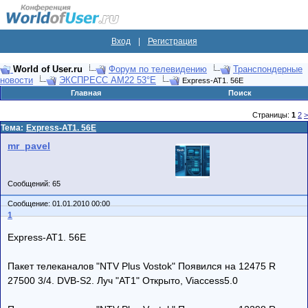
Вход
|
Регистрация
World of User.ru
Форум по телевидению
Транспондерные
новости
ЭКСПРЕСС АМ22 53°E
Express-AT1. 56E
Главная
Поиск
Страницы:
1
2
>
Тема:
Express-AT1. 56E
mr_pavel
Сообщений: 65
Сообщение: 01.01.2010 00:00
1
Express-AT1. 56E
Пакет телеканалов "NTV Plus Vostok" Появился на 12475 R
27500 3/4. DVB-S2. Луч "AT1" Открыто, Viaccess5.0