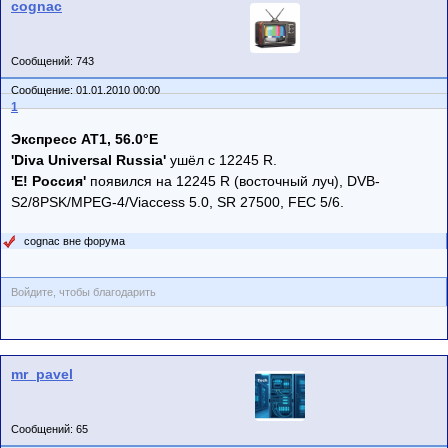
cognac
Сообщений: 743
Сообщение: 01.01.2010 00:00
1
Экспресс AT1, 56.0°E
'Diva Universal Russia'
ушёл с 12245 R.
'E! Россия'
появился на 12245 R (восточный луч), DVB-
S2/8PSK/MPEG-4/Viaccess 5.0, SR 27500, FEC 5/6.
cognac вне форума
Войдите, чтобы благодарить
mr_pavel
Сообщений: 65