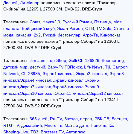
Дисней, Ля Минор
появились в составе пакета "Триколор-
Сибирь" на 12265 L 27500 3/4, DVB-S2, DRE-Crypt
Телеканалы:
Союз, Наука2,0, Русский Роман, Пятница, Моя
планета, Бойцовский клуб, Ямал-Регион, ОТВ, TV-Sale, Стиль и
мода, хакасия, 2х2, Руский бестселлер, Агро-Тв, Кинопоказ
появились в составе пакета "Триколор-Сибирь" на 12303 L
27500 3/4, DVB-S2 DRE-Crypt
Телеканалы:
Jim Jam, Top-Shop, Gulli Ch-126926, Boomerang,
детский мир, десткий, Baby-Tv ТВПоиск, Life News, Tiji, Cartoon
Network, Ch-26935, Экран1 кинозал, Экран2 кинозал, Экран3
кинозал,Экран4 кинозал,Экран5 кинозал,Экран6
кинозал,Экран7 кинозал,Экран8 кинозал,Экран9
кинозал,Экран10 кинозал,Экран11 кинозал,Экран12 кинозал
появились в составе пакета "Триколор-Сибирь" на 12341 L
27500 3/4, DVB-S2 DRE-Crypt
Телеканалы:
365 дней, Ru-TV, Звезда, перец, РБК-ТВ, Боец-тв,
RTG-TV, домашний, Много Тв, Мать и дитя, Нано-тв, Кхл,
Shoping-Live, ТВ3, Brazzers TV, Автоплюс.