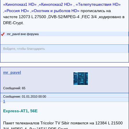
«Кинопоказ1 HD» ,«Кинопоказ2 HD» , «Телепутешествия HD»
,«Россия HD» ,«Охотник и рыболов HD»
прописались на
частоте 12073 L 27500 ,DVB-S2/MPEG-4 ,FEC 3/4 ,кодировано в
DRE-Crypt.
mr_pavel вне форума
Войдите, чтобы благодарить
mr_pavel
Сообщений: 65
Сообщение: 01.01.2010 00:00
1
Express-AT1, 56E
Пакет телеканалов Tricolor TV Sibir появился на 12384 L 21500
3/4. MPEG-4. Луч "AT1" DRE-Crypt