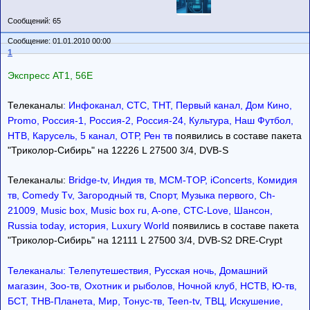
Сообщений: 65
Сообщение: 01.01.2010 00:00
1
Экспресс AT1, 56E
Телеканалы
: Инфоканал, СТС, ТНТ, Первый канал, Дом Кино,
Promo, Pоссия-1, Pоссия-2, Pоссия-24, Культура, Наш Футбол,
НТВ, Карусель, 5 канал, ОТР, Рен тв
появились в составе пакета
"Триколор-Сибирь" на 12226 L 27500 3/4, DVB-S
Телеканалы:
Bridge-tv, Индия тв, MCM-TOP, iConcerts, Комидия
тв, Comedy Tv, Загородный тв, Спорт, Музыка первого, Ch-
21009, Music box, Music box ru, A-one, СТС-Love, Шансон,
Russia today, история, Luxury World
появились в составе пакета
"Триколор-Сибирь" на 12111 L 27500 3/4, DVB-S2 DRE-Crypt
Телеканалы: Телепутешествия, Русская ночь, Домашний
магазин, Зоо-тв, Охотник и рыболов, Ночной клуб, НСТВ, Ю-тв,
БСТ, ТНВ-Планета, Мир, Тонус-тв, Teen-tv, ТВЦ, Искушение,