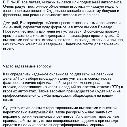
В PIN--UP всё летает, никаких вылетов или подвисаний интерфейса.
Очень радует постоянное обновление игротеки — каждую неделю
завозят свежие новинки. Отдельное спасибо за систему бонусов и
фриспины, они реально помогают оставаться в плюсе».
Дмитрий, Екатеринбург: «Искал проект с прозрачными правилами и
лицензией, перечитал кучу форумов и в итоге выбрал Ва-ваду.
Проверка честности для меня не пустой звук. В основном провожу
время в cásino с живыми дилерами — атмосфера просто пушка. С
выплатами всё четко: сколько поставил на вывод, столько и пришло,
без скрытых комиссий и задержек. Надежное место для серьезной
игры».
Часто задаваемые вопросы
Как определить надежное онлайн-cásino для игры на реальные
деньги? При выборе площадки важно учитывать совокупность
факторов: наличие официальной лицензии, мнения реальных
игроков, оперативность выплат и средний показатель отдачи (RTP) в
игровых автоматах. Также весомым преимуществом будет наличие
профессиональной службы поддержки, общающейся на вашем
языке.
Существуют ли сайты с гарантированными выплатами и высокой
вероятностью выигрыша? Да, такие ресурсы обычно занимают
верхние строчки независимых рейтингов. Их отличают прозрачные
правила работы, отсутствие неоправданных задержек при выводе
средств и наличие софта от сертифицированных мировых