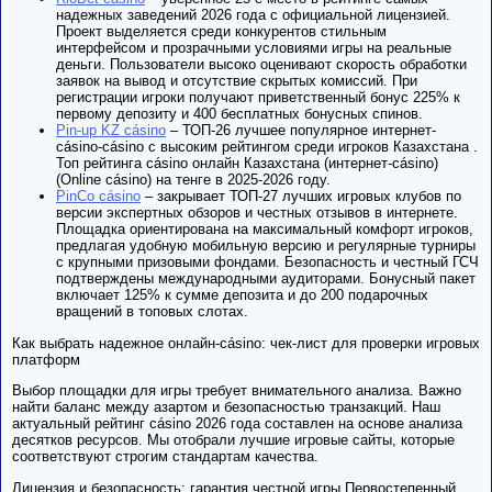
надежных заведений 2026 года с официальной лицензией.
Проект выделяется среди конкурентов стильным
интерфейсом и прозрачными условиями игры на реальные
деньги. Пользователи высоко оценивают скорость обработки
заявок на вывод и отсутствие скрытых комиссий. При
регистрации игроки получают приветственный бонус 225% к
первому депозиту и 400 бесплатных бонусных спинов.
Pin-up KZ cásino
– ТОП-26 лучшее популярное интернет-
cásino-cásino с высоким рейтингом среди игроков Казахстана .
Топ рейтинга cásino онлайн Казахстана (интернет-cásino)
(Online cásino) на тенге в 2025-2026 году.
PinCo cásino
– закрывает ТОП-27 лучших игровых клубов по
версии экспертных обзоров и честных отзывов в интернете.
Площадка ориентирована на максимальный комфорт игроков,
предлагая удобную мобильную версию и регулярные турниры
с крупными призовыми фондами. Безопасность и честный ГСЧ
подтверждены международными аудиторами. Бонусный пакет
включает 125% к сумме депозита и до 200 подарочных
вращений в топовых слотах.
Как выбрать надежное онлайн-cásino: чек-лист для проверки игровых
платформ
Выбор площадки для игры требует внимательного анализа. Важно
найти баланс между азартом и безопасностью транзакций. Наш
актуальный рейтинг cásino 2026 года составлен на основе анализа
десятков ресурсов. Мы отобрали лучшие игровые сайты, которые
соответствуют строгим стандартам качества.
Лицензия и безопасность: гарантия честной игры Первостепенный