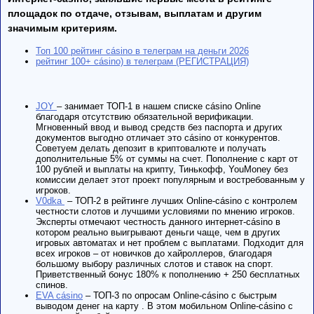
площадок по отдаче, отзывам, выплатам и другим
значимым критериям.
Топ 100 рейтинг cásino в телеграм на деньги 2026
рейтинг 100+ cásino) в телеграм (РЕГИСТРАЦИЯ)
JOY
– занимает ТОП-1 в нашем списке cásino Online
благодаря отсутствию обязательной верификации.
Мгновенный ввод и вывод средств без паспорта и других
документов выгодно отличает это cásino от конкурентов.
Советуем делать депозит в криптовалюте и получать
дополнительные 5% от суммы на счет. Пополнение с карт от
100 рублей и выплаты на крипту, Тинькофф, YouMoney без
комиссии делает этот проект популярным и востребованным у
игроков.
V0dka
– ТОП-2 в рейтинге лучших Online-cásino с контролем
честности слотов и лучшими условиями по мнению игроков.
Эксперты отмечают честность данного интернет-cásino в
котором реально выигрывают деньги чаще, чем в других
игровых автоматах и нет проблем с выплатами. Подходит для
всех игроков – от новичков до хайроллеров, благодаря
большому выбору различных слотов и ставок на спорт.
Приветственный бонус 180% к пополнению + 250 бесплатных
cпинов.
EVA cásino
– ТОП-3 по опросам Online-cásino с быстрым
выводом денег на карту . В этом мобильном Online-cásino с