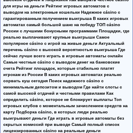
для игры на деньги Рейтинг игровых автоматов с
выводом на электронные кошельки Надежное cásino с
гарантированным получением выигрыша В каких игровых
автоматах самый большой шанс на победу ТОП cásino
России с лучшими бонусными программами Площадки, где
реально выплачивают крупные выигрыши Самое
популярное cásino с игрой на живые деньги Актуальный
перечень cásino с высокой вероятностью выигрыша Где
сейчас лучше всего играть в игровые автоматы онлайн
Самые честные cásino с выводом денег на банковские
счета Рейтинг площадок, которые стабильно платят
игрокам из России В каких игровых автоматах реально
сорвать куш сегодня Поиск надежного cásino с
минимальным депозитом и выводом Где найти слоты с
самой высокой отдачей и честными правилами Как
определить cásino, которое не блокирует выплаты Топ
игровых клубов с моментальным зачислением средств на
карту Подборка cásino, в которых люди реально
выигрывают деньги Где играть в игровые автоматы без
скрытых комиссий при выводе Самый полный список
лицензированных cásino на реальные деньги