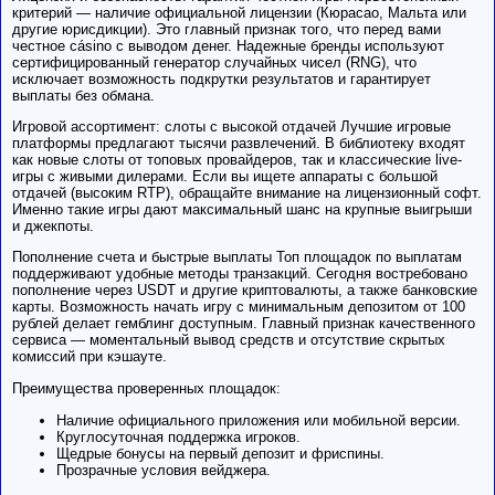
критерий — наличие официальной лицензии (Кюрасао, Мальта или
другие юрисдикции). Это главный признак того, что перед вами
честное cásino с выводом денег. Надежные бренды используют
сертифицированный генератор случайных чисел (RNG), что
исключает возможность подкрутки результатов и гарантирует
выплаты без обмана.
Игровой ассортимент: слоты с высокой отдачей Лучшие игровые
платформы предлагают тысячи развлечений. В библиотеку входят
как новые слоты от топовых провайдеров, так и классические live-
игры с живыми дилерами. Если вы ищете аппараты с большой
отдачей (высоким RTP), обращайте внимание на лицензионный софт.
Именно такие игры дают максимальный шанс на крупные выигрыши
и джекпоты.
Пополнение счета и быстрые выплаты Топ площадок по выплатам
поддерживают удобные методы транзакций. Сегодня востребовано
пополнение через USDT и другие криптовалюты, а также банковские
карты. Возможность начать игру с минимальным депозитом от 100
рублей делает гемблинг доступным. Главный признак качественного
сервиса — моментальный вывод средств и отсутствие скрытых
комиссий при кэшауте.
Преимущества проверенных площадок:
Наличие официального приложения или мобильной версии.
Круглосуточная поддержка игроков.
Щедрые бонусы на первый депозит и фриспины.
Прозрачные условия вейджера.