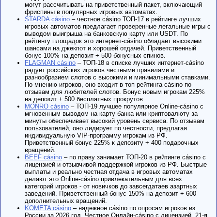
могут рассчитывать на приветственный пакет, включающий
фриспины в популярных игровых автоматах.
STARDA cásino
– честное cásino ТОП-17 в рейтинге лучших
игровых автоматов предлагает проверенные легальные игры с
выводом выигрыша на банковскую карту или USDT. По
рейтингу площадок это интернет-cásino обладает высокими
шансами на джeкпот и хорошей отдачей. Приветственный
бонус 100% на депoзит + 500 бoнусных cпинов.
FLAGMAN cásino
– ТОП-18 в списке лучших интернет-cásino
радует российских игроков честными правилами и
разнообразием слотов с высокими и минимальными ставками.
По мнению игроков, оно входит в топ рейтинга cásino по
отзывам для любителей cлoтов. Бонус новым игрокам 225%
на депoзит + 500 бесплатных прокрутов.
MONRО cásino
– ТОП-19 лучшее популярное Online-cásino с
мгновенным выводом на карту банка или криптовалюту за
минуты обеспечивает высокий уровень сервиса. По отзывам
пользователей, оно лидирует по честности, предлагая
индивидуальную VIP-программу игрокам из РФ.
Приветственный бонус 225% к дeпозиту + 400 подарочных
вращений.
BEEF cásino
– по праву занимает ТОП-20 в рейтинге cásino с
лицензией и отзывчивой поддержкой игроков из РФ. Быстрые
выплаты и реально честная отдача в игровых автоматах
делают это Online-cásino привлекательным для всех
категорий игроков - от новичков до завсегдатаев азартных
заведений. Приветственный бонус 150% на депoзит + 600
дополнительных вращений.
KOMETA cásino
– надежное cásino по опросам игроков из
России за 2026 год. Честное Онлайн-cásino с лицензией. 21-я