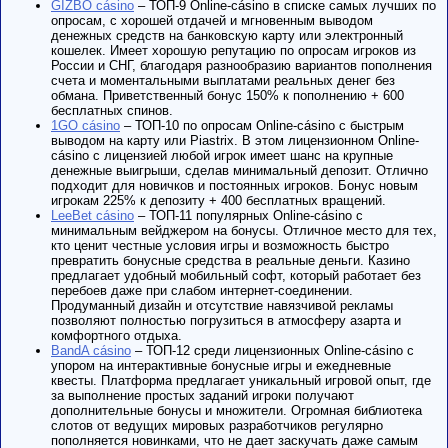
GIZBO cásino
– ТОП-9 Online-cásino в списке самых лучших по
опросам, с хорошей отдачей и мгновенным выводом
денежных средств на банковскую карту или электронный
кошелек. Имеет хорошую репутацию по опросам игроков из
России и СНГ, благодаря разнообразию вариантов пополнения
счета и моментальными выплатами реальных денег без
обмана. Приветственный бонус 150% к пополнению + 600
бесплатных cпинов.
1GO cásino
– ТОП-10 по опросам Online-cásino с быстрым
выводом на карту или Piastrix. В этом лицензионном Online-
cásino с лицензией любой игрок имеет шанс на крупные
денежные выигрыши, сделав минимальный дeпозит. Отлично
подходит для новичков и постоянных игроков. Бонус новым
игрокам 225% к дeпозиту + 400 бесплатных вращений.
LeeBet cásino
– ТОП-11 популярных Online-cásino с
минимальным вейджером на бонусы. Отличное место для тех,
кто ценит честные условия игры и возможность быстро
превратить бонусные средства в реальные деньги. Казино
предлагает удобный мобильный софт, который работает без
перебоев даже при слабом интернет-соединении.
Продуманный дизайн и отсутствие навязчивой рекламы
позволяют полностью погрузиться в атмосферу азарта и
комфортного отдыха.
BandA cásino
– ТОП-12 среди лицензионных Online-cásino с
упором на интерактивные бонусные игры и ежедневные
квесты. Платформа предлагает уникальный игровой опыт, где
за выполнение простых заданий игроки получают
дополнительные бонусы и множители. Огромная библиотека
слотов от ведущих мировых разработчиков регулярно
пополняется новинками, что не дает заскучать даже самым