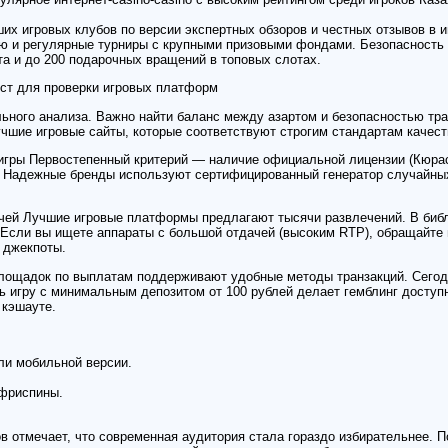
их игровых клубов по версии экспертных обзоров и честных отзывов в 
ю и регулярные турниры с крупными призовыми фондами. Безопасность
та и до 200 подарочных вращений в топовых слотах.
ист для проверки игровых платформ
ного анализа. Важно найти баланс между азартом и безопасностью тран
чшие игровые сайты, которые соответствуют строгим стандартам качест
 игры Первостепенный критерий — наличие официальной лицензии (Кюраса
г. Надежные бренды используют сертифицированный генератор случайных
чей Лучшие игровые платформы предлагают тысячи развлечений. В библи
. Если вы ищете аппараты с большой отдачей (высоким RTP), обращайте
 джекпоты.
лощадок по выплатам поддерживают удобные методы транзакций. Сегодн
ть игру с минимальным депозитом от 100 рублей делает гемблинг досту
 кэшауте.
ли мобильной версии.
 фриспины.
 отмечает, что современная аудитория стала гораздо избирательнее. П