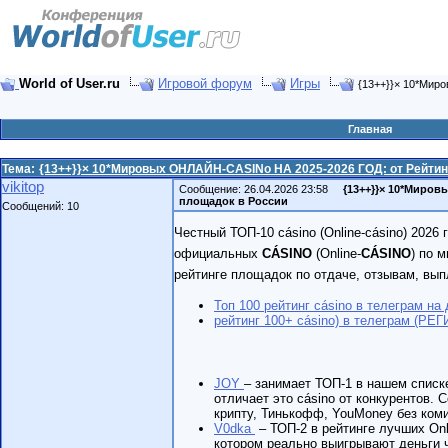
World of User.ru
Игровой форум
Игры
{13++}}× 10*Мир
Главная
Тема:
{13++}}× 10*Мировых ОНЛАЙН-CASINo НА 2025-2026 ГОД: от Рейти
vikitop
Сообщение: 26.04.2026 23:58
{13++}}× 10*Миров
площадок в России
Сообщений: 10
Честный ТОП-10 cásino (Online-cásino) 202
официальных
CÁSINO
(Online-
CÁSINO
) по 
рейтинге площадок по отдаче, отзывам, вы
Топ 100 рейтинг cásino в телеграм на
рейтинг 100+ cásino) в телеграм (Р
JOY
– занимает ТОП-1 в нашем списк
отличает это cásino от конкурентов.
крипту, Тинькофф, YouMoney без коми
V0dka
– ТОП-2 в рейтинге лучших Onl
котором реально выигрывают деньги ч