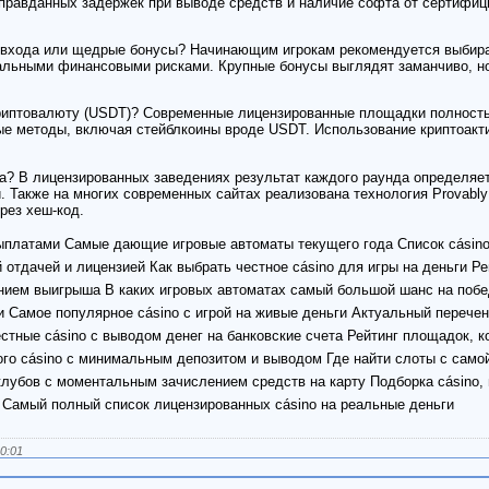
оправданных задержек при выводе средств и наличие софта от сертифи
г входа или щедрые бонусы? Начинающим игрокам рекомендуется выбир
альными финансовыми рисками. Крупные бонусы выглядят заманчиво, но
 криптовалюту (USDT)? Современные лицензированные площадки полнос
 методы, включая стейблкоины вроде USDT. Использование криптоакти
са? В лицензированных заведениях результат каждого раунда определяет
 Также на многих современных сайтах реализована технология Provably 
рез хеш-код.
выплатами Самые дающие игровые автоматы текущего года Список cásino
й отдачей и лицензией Как выбрать честное cásino для игры на деньги 
ением выигрыша В каких игровых автоматах самый большой шанс на поб
 Самое популярное cásino с игрой на живые деньги Актуальный перечен
стные cásino с выводом денег на банковские счета Рейтинг площадок, к
го cásino с минимальным депозитом и выводом Где найти слоты с самой
клубов с моментальным зачислением средств на карту Подборка cásino,
 Самый полный список лицензированных cásino на реальные деньги
0:01