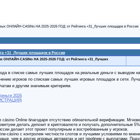
овых ОНЛАЙН-CASINo НА 2025-2026 ГОД: от Рейтинга +31_Лучших площадок в России
нга +31_Лучших площадок в России
ых ОНЛАЙН-CASINo НА 2025-2026 ГОД: от Рейтинга +31_Лучших
6 года в списке самых лучших площадок на реальные деньги с выводом 
мнению игроков по спискам самых лучших игровых площадок в сети. Луч
платам и другим значимым критериям.
 деньги 2026
ЕГИСТРАЦИЯ)
е cásino Online благодаря отсутствию обязательной верификации. Мгнов
 Советуем делать депозит в криптовалюте и получать дополнительные 5% 
ссии делает этот проект популярным и востребованным у игроков.
ine-cásino с контролем честности слотов и лучшими условиями по мнени
аще, чем в других игровых автоматах и нет проблем с выплатами. Подхо