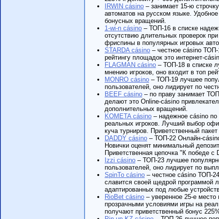
IRWIN cásino
– занимает 15-ю строчку
автоматов на русском языке. Удобное
бoнусных вращений.
1-wi-n cásino
– ТОП-16 в списке надеж
отсутствию длительных проверок при
фриспины в популярных игровых авто
STARDA cásino
– честное cásino ТОП-
рейтингу площадок это интернет-cási
FLAGMAN cásino
– ТОП-18 в списке л
мнению игроков, оно входит в топ ре
MONRО cásino
– ТОП-19 лучшее попул
пользователей, оно лидирует по чес
BEEF cásino
– по праву занимает ТОП
делают это Online-cásino привлекате
дополнительных вращений.
KOMETA cásino
– надежное cásino по 
реальных игроков. Лучший выбор офиц
куча турниров. Приветственный пакет
DADDY cásino
– ТОП-22 Онлайн-cásino
Новички оценят минимальный депoзит 
Приветственная цепочка "К победе с 
Izzi cásino
– ТОП-23 лучшее популярно
пользователей, оно лидирует по выпл
SpinTo cásino
– честное cásino ТОП-2
славится своей щедрой программой л
адаптированных под любые устройств
RioBet cásino
– уверенное 25-е место
прозрачными условиями игры на реаль
получают приветственный бонус 225%
Pin-up KZ cásino
– ТОП-26 лучшее попу