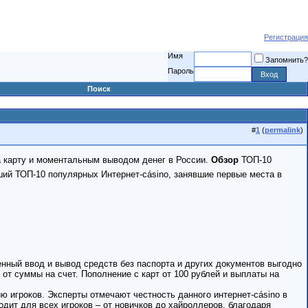
Регистрация
Имя
Запомнить?
Пароль
Поиск
#
1
(
permalink
)
на карту и моментальным выводом денег в России.
Обзор
ТОП-10
ший ТОП-10 популярных Интернет-cásino, занявшие первые места в
енный ввод и вывод средств без паспорта и других документов выгодно
от суммы на счет. Пополнение с карт от 100 рублей и выплаты на
ю игроков. Эксперты отмечают честность данного интернет-cásino в
дит для всех игроков – от новичков до хайроллеров, благодаря