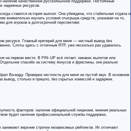
 и наличие качественной русскоязычной поддержки. Постоянные
ых надежных ресурсов.
сегда ставится история выплат. Она убеждена, что стабильная отдача и
м внимательно изучать условия отыгрыша средств, указывая на то,
и для игроков в долгосрочной перспективе.
том ресурсе. Главный критерий для меня — честный вывод без
овенно. Слоты здесь с отличным RTP, уже несколько раз удавалось
ня на первом месте. В PIN--UP всё летает, никаких вылетов или
Отдельное спасибо за систему бонусов и фриспины, они реально
брал Ва-ваду. Проверка честности для меня не пустой звук. В основном
а вывод, столько и пришло, без скрытых комиссий и задержек.
окупность факторов: наличие официальной лицензии, мнения реальных
еством будет наличие профессиональной службы поддержки,
 занимают верхние строчки независимых рейтингов. Их отличают