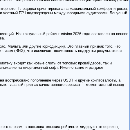
интернете. Площадка ориентирована на максимальный комфорт игроков,
 и честный ГСЧ подтверждены международными аудиторами. Бонусный
закций. Наш актуальный рейтинг cásino 2026 года составлен на основе
ва.
о, Мальта или другие юрисдикции). Это главный признак того, что
 чисел (RNG), что исключает возможность подкрутки результатов и
отеку входят как новые слоты от топовых провайдеров, так и
 внимание на лицензионный софт. Именно такие игры дают
я востребовано пополнение через USDT и другие криптовалюты, а
пным. Главный признак качественного сервиса — моментальный вывод
о его словам, в пользовательских рейтингах лидируют те сервисы,