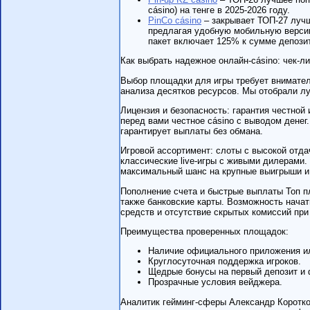
cásino) на тенге в 2025-2026 году.
PinCo cásino
– закрывает ТОП-27 лучш
предлагая удобную мобильную верси
пакет включает 125% к сумме депози
Как выбрать надежное онлайн-cásino: чек-л
Выбор площадки для игры требует вниматель
анализа десятков ресурсов. Мы отобрали лу
Лицензия и безопасность: гарантия честной
перед вами честное cásino с выводом дене
гарантирует выплаты без обмана.
Игровой ассортимент: слоты с высокой отда
классические live-игры с живыми дилерами
максимальный шанс на крупные выигрыши и
Пополнение счета и быстрые выплаты Топ п
также банковские карты. Возможность нача
средств и отсутствие скрытых комиссий при
Преимущества проверенных площадок:
Наличие официального приложения и
Круглосуточная поддержка игроков.
Щедрые бонусы на первый депозит и
Прозрачные условия вейджера.
Аналитик гейминг-сферы Александр Коротков