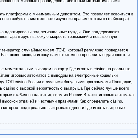
цированных мировых провайдеров с честными математическими
ать платформы с минимальным депозитом. Это позволяет освоиться в
 они требуют внимательного изучения правил отыгрыша (вейджера)
тью адаптированы под региональные нужды. Они поддерживают
вов гарантирует высокую скорость транзакций и повышенную
 генератор случайных чисел (ГСЧ), который регулярно проверяется
Fair, позволяющая игроку самостоятельно проверить подлинность и
 с моментальным выводом на карту Где играть в cásino на реальные
Рейтинг игровых автоматов с выводом на электронные кошельки
еду ТОП cásino России с лучшими бонусными программами Площадки,
ь cásino с высокой вероятностью выигрыша Где сейчас лучше всего
оторые стабильно платят игрокам из России В каких игровых автоматах
 высокой отдачей и честными правилами Как определить cásino,
 в которых люди реально выигрывают деньги Где играть в игровые