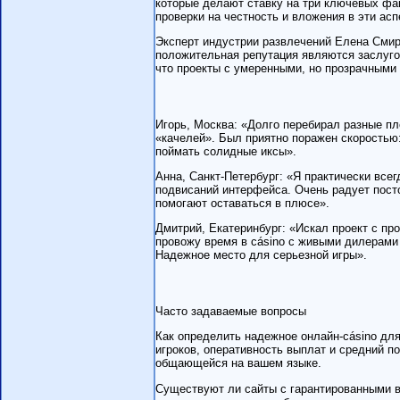
которые делают ставку на три ключевых фа
проверки на честность и вложения в эти а
Эксперт индустрии развлечений Елена Смирн
положительная репутация являются заслуго
что проекты с умеренными, но прозрачными
Игорь, Москва: «Долго перебирал разные пл
«качелей». Был приятно поражен скоростью:
поймать солидные иксы».
Анна, Санкт-Петербург: «Я практически все
подвисаний интерфейса. Очень радует пост
помогают оставаться в плюсе».
Дмитрий, Екатеринбург: «Искал проект с пр
провожу время в cásino с живыми дилерами 
Надежное место для серьезной игры».
Часто задаваемые вопросы
Как определить надежное онлайн-cásino дл
игроков, оперативность выплат и средний 
общающейся на вашем языке.
Существуют ли сайты с гарантированными в