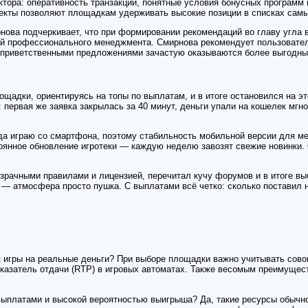
ктора: оперативность транзакций, понятные условия бонусных программ
спекты позволяют площадкам удерживать высокие позиции в списках сам
ова подчеркивает, что при формировании рекомендаций во главу угла в
й профессионального менеджмента. Смирнова рекомендует пользователя
 приветственными предложениями зачастую оказываются более выгодным
ощадки, ориентируясь на топы по выплатам, и в итоге остановился на э
 первая же заявка закрылась за 40 минут, деньги упали на кошелек мгн
гда играю со смартфона, поэтому стабильность мобильной версии для ме
оянное обновление игротеки — каждую неделю завозят свежие новинки. 
озрачными правилами и лицензией, перечитал кучу форумов и в итоге вы
— атмосфера просто пушка. С выплатами всё четко: сколько поставил н
я игры на реальные деньги? При выборе площадки важно учитывать сов
показатель отдачи (RTP) в игровых автоматах. Также весомым преимущ
ыплатами и высокой вероятностью выигрыша? Да, такие ресурсы обычно