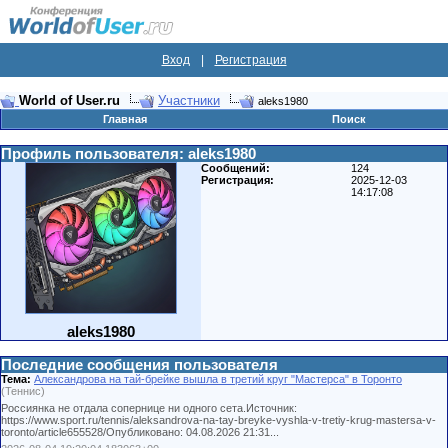
Вход
|
Регистрация
World of User.ru
Участники
aleks1980
Главная
Поиск
Профиль пользователя: aleks1980
Сообщений:
124
Регистрация:
2025-12-03
14:17:08
aleks1980
Последние сообщения пользователя
Тема:
Александрова на тай-брейке вышла в третий круг "Мастерса" в Торонто
(Теннис)
Россиянка не отдала сопернице ни одного сета.Источник:
https://www.sport.ru/tennis/aleksandrova-na-tay-breyke-vyshla-v-tretiy-krug-mastersa-v-
toronto/article655528/Опубликовано: 04.08.2026 21:31...