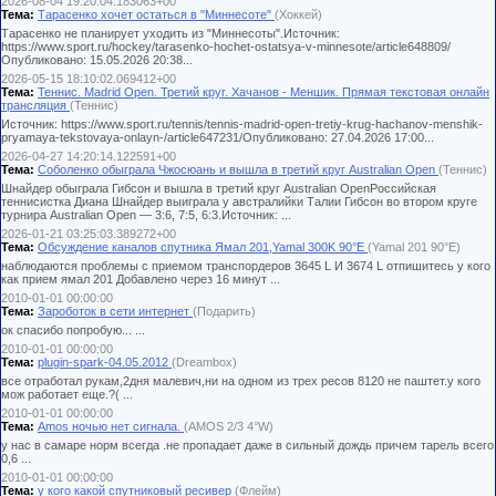
2026-08-04 19:20:04.183063+00
Тема:
Тарасенко хочет остаться в "Миннесоте"
(Хоккей)
Тарасенко не планирует уходить из "Миннесоты".Источник:
https://www.sport.ru/hockey/tarasenko-hochet-ostatsya-v-minnesote/article648809/
Опубликовано: 15.05.2026 20:38...
2026-05-15 18:10:02.069412+00
Тема:
Теннис. Madrid Open. Третий круг. Хачанов - Меншик. Прямая текстовая онлайн
трансляция
(Теннис)
Источник: https://www.sport.ru/tennis/tennis-madrid-open-tretiy-krug-hachanov-menshik-
pryamaya-tekstovaya-onlayn-/article647231/Опубликовано: 27.04.2026 17:00...
2026-04-27 14:20:14.122591+00
Тема:
Соболенко обыграла Чжосюань и вышла в третий круг Australian Open
(Теннис)
Шнайдер обыграла Гибсон и вышла в третий круг Australian OpenРоссийская
теннисистка Диана Шнайдер выиграла у австралийки Талии Гибсон во втором круге
турнира Australian Open — 3:6, 7:5, 6:3.Источник: ...
2026-01-21 03:25:03.389272+00
Тема:
Обсуждение каналов спутника Ямал 201,Yamal 300K 90°E
(Yamal 201 90°E)
наблюдаются проблемы с приемом транспордеров 3645 L И 3674 L отпишитесь у кого
как прием ямал 201 Добавлено через 16 минут ...
2010-01-01 00:00:00
Тема:
Зароботок в сети интернет
(Подарить)
ок спасибо попробую... ...
2010-01-01 00:00:00
Тема:
plugin-spark-04.05.2012
(Dreambox)
все отработал рукам,2дня малевич,ни на одном из трех ресов 8120 не паштет.у кого
мож работает еще.?( ...
2010-01-01 00:00:00
Тема:
Amos ночью нет сигнала.
(AMOS 2/3 4°W)
у нас в самаре норм всегда .не пропадает даже в сильный дождь причем тарель всего
0,6 ...
2010-01-01 00:00:00
Тема:
у кого какой спутниковый ресивер
(Флейм)