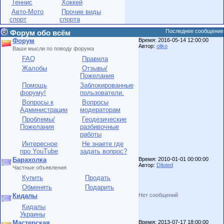
Теннис
Хоккей
Авто-Мото
Прочие виды
спорт
спорта
Последнее сообщение
Форум обо всём
Форум
Время: 2016-05-14 12:00:00
Автор:
oliko
Ваши мысли по поводу форума
FAQ
Правила
Жалобы
Отзывы/
Пожелания
Помощь
Заблокированные
форуму!
пользователи.
Вопросы к
Вопросы
Администрации
модераторам
Проблемы/
Геодезические
Пожелания
разбивочные
работы
Интересное
Не знаете где
про YouTube
задать вопрос?
Барахолка
Время: 2010-01-01 00:00:00
Автор:
Diluted
Частные объявления
Купить
Продать
Обменять
Подарить
Кидалы
Нет сообщений
Кидалы
Украины
Мастерская
Время: 2013-07-17 18:00:00