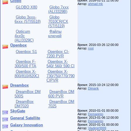
Globo
Время: 2016-01-21 12:00:00
Автор:
ahmad mk
GLOBO X80
Globo 7xxx
(ALI3329B)
Globo 3xxx-
Globo
6xxx (STI5518)
7010CR/CX
(STI5119)
Opticum
Файлы
4xx0с
ключей
(ALI3329C)
Openbox
Время: 2016-03-26 12:00:00
Автор:
root
Openbox S1
Openbox CI-
7200 PVR
Openbox F-
Openbox X-
300/500 FTA
540/ 560/ 590 CI
Openbox X-
Openbox X-
800/810/820CI
730/750/770/790
CIPVR
Dreambox
Время: 2015-10-24 12:00:00
Автор:
Dimarik
DreamBox DM
DreamBox DM
500S
600 PVR
DreamBox
DreamBox DM
DM7020
7025
SkyGate
Время: 2010-01-01 00:00:00
Автор:
Demapinto
General Satellite
Время: 2013-01-06 12:00:00
Автор:
Demapinto
Galaxy Innovation
Время: 2010-01-01 00:00:00
Автор:
Vladimir9999