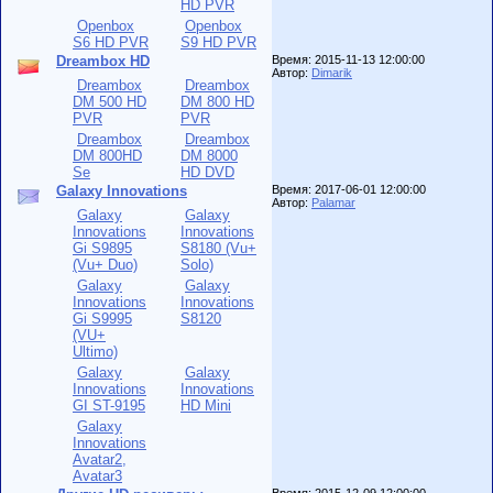
HD PVR
Openbox
Openbox
S6 HD PVR
S9 HD PVR
Dreambox HD
Время: 2015-11-13 12:00:00
Автор:
Dimarik
Dreambox
Dreambox
DM 500 HD
DM 800 HD
PVR
PVR
Dreambox
Dreambox
DM 800HD
DM 8000
Se
HD DVD
Galaxy Innovations
Время: 2017-06-01 12:00:00
Автор:
Palamar
Galaxy
Galaxy
Innovations
Innovations
Gi S9895
S8180 (Vu+
(Vu+ Duo)
Solo)
Galaxy
Galaxy
Innovations
Innovations
Gi S9995
S8120
(VU+
Ultimo)
Galaxy
Galaxy
Innovations
Innovations
GI ST-9195
HD Mini
Galaxy
Innovations
Avatar2,
Avatar3