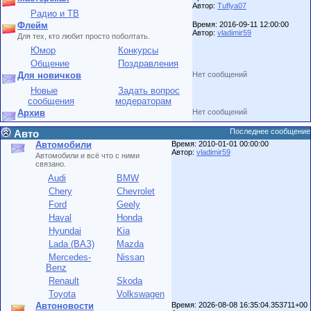
Автор:
Tuflya07
Радио и ТВ
Флейм
Время: 2016-09-11 12:00:00
Автор:
vladimir59
Для тех, кто любит просто поболтать.
Юмор
Конкурсы
Общение
Поздравления
Для новичков
Нет сообщений
Новые
Задать вопрос
сообщения
модераторам
Архив
Нет сообщений
Последнее сообщение
Авто
Автомобили
Время: 2010-01-01 00:00:00
Автор:
vladimir59
Автомобили и всё что с ними
связано.
Audi
BMW
Chery
Chevrolet
Ford
Geely
Haval
Honda
Hyundai
Kia
Lada (ВАЗ)
Mazda
Mercedes-
Nissan
Benz
Renault
Skoda
Toyota
Volkswagen
Автоновости
Время: 2026-08-08 16:35:04.353711+00