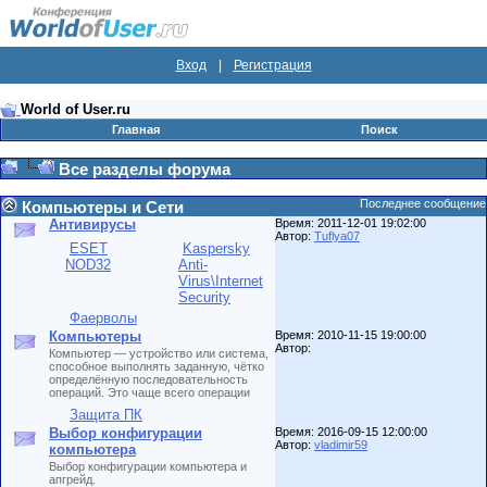
Вход
|
Регистрация
World of User.ru
Главная
Поиск
Все разделы форума
Последнее сообщение
Компьютеры и Сети
Антивирусы
Время: 2011-12-01 19:02:00
Автор:
Tuflya07
ESET
Kaspersky
NOD32
Anti-
Virus\Internet
Security
Фаерволы
Компьютеры
Время: 2010-11-15 19:00:00
Автор:
Компьютер — устройство или система,
способное выполнять заданную, чётко
определённую последовательность
операций. Это чаще всего операции
Защита ПК
Выбор конфигурации
Время: 2016-09-15 12:00:00
Автор:
vladimir59
компьютера
Выбор конфигурации компьютера и
апгрейд.