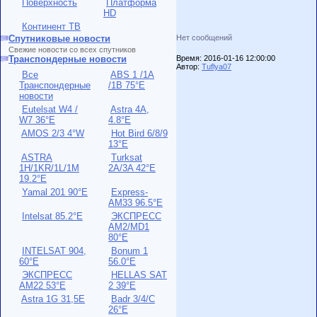
Поверхность
Платформа
HD
Континент ТВ
Спутниковые новости
Нет сообщений
Свежие новости со всех спутников
Транспондерные новости
Время: 2016-01-16 12:00:00
Автор:
Tuflya07
Все
ABS 1 /1A
Транспондерные
/1B 75°E
новости
Eutelsat W4 /
Astra 4A,
W7 36°E
4.8°E
AMOS 2/3 4°W
Hot Bird 6/8/9
13°E
ASTRA
Turksat
1H/1KR/1L/1M
2A/3A 42°E
19.2°E
Yamal 201 90°E
Express-
AM33 96.5°E
Intelsat 85.2°E
ЭКСПРЕСС
AM2/MD1
80°E
INTELSAT 904,
Bonum 1
60°E
56.0°E
ЭКСПРЕСС
HELLAS SAT
АМ22 53°E
2 39°E
Astra 1G 31,5Е
Badr 3/4/C
26°E