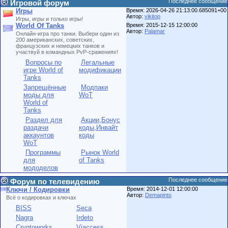
Последнее сообщение
Игровой форум
Игры
Время: 2026-04-26 21:13:00.685091+00
Автор:
vikitop
Игры, игры и только игры!
World Of Tanks
Время: 2015-12-15 12:00:00
Автор:
Palamar
Онлайн-игра про танки. Выбери один из
200 американских, советских,
французских и немецких танков и
участвуй в командных PvP-сражениях!
Вопросы по
Легальные
игре World of
модификации
Tanks
Запрещённые
Модпаки
моды для
WoT
World of
Tanks
Раздел для
Акции,Бонус
раздачи
коды,Инвайт
аккаунтов
коды
WoT
Программы
Рынок World
для
of Tanks
мододелов
Последнее сообщение
Форум по телевидению
Ключи / Кодировки
Время: 2014-12-01 12:00:00
Автор:
Demapinto
Всё о кодировках и ключах
BISS
Seca
Nagra
Irdeto
Cryptoworks
Viaccess