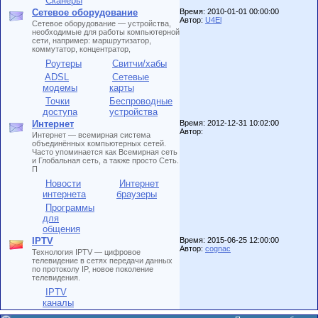
Сканеры
Сетевое оборудование
Время: 2010-01-01 00:00:00
Автор:
U4El
Сетевое оборудование — устройства,
необходимые для работы компьютерной
сети, например: маршрутизатор,
коммутатор, концентратор,
Роутеры
Свитчи/хабы
ADSL
Сетевые
модемы
карты
Точки
Беспроводные
доступа
устройства
Интернет
Время: 2012-12-31 10:02:00
Автор:
Интернет — всемирная система
объединённых компьютерных сетей.
Часто упоминается как Всемирная сеть
и Глобальная сеть, а также просто Сеть.
П
Новости
Интернет
интернета
браузеры
Программы
для
общения
IPTV
Время: 2015-06-25 12:00:00
Автор:
cognac
Технология IPTV — цифровое
телевидение в сетях передачи данных
по протоколу IP, новое поколение
телевидения.
IPTV
каналы