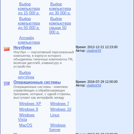
Выбор
Выбор
компьютера
компьютера
до 15 000 р.
до 30 000 р.
Выбор
Выбор
компьютера
компьютера
до 50 000 р.
свыше 50
000 р.
Апгрейд
компьютера
Ноутбуки
Время: 2012-12-21 12:23:00
Автор:
vladimir59
Ноутбук — портативный персональный
компьютер, в корпусе которого
объединены типичные компоненты ПК,
включая дисплей, клавиатуру и
устройство
Выбор
ноутбука
Операционные системы
Время: 2016-07-29 12:00:00
Автор:
vladimir59
Операционные системы - комплекс
управляющих и обрабатывающих
программ, которые, с одной стороны,
выступают как интерфейс между
Windows XP
Windows 7
Windows 8
Windows 10
Windows
Linux
Vista
MacOS
Windows
Server