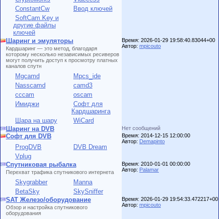
ConstantCw
Ввод ключей
SoftCam.Key и
другие файлы
ключей
Шаринг и эмуляторы
Время: 2026-01-29 19:58:40.83044+00
Автор:
mpicouto
Кардшаринг — это метод, благодаря
которому несколько независимых ресиверов
могут получить доступ к просмотру платных
каналов спутн
Mgcamd
Mpcs_ide
Nasscamd
camd3
cccam
oscam
Имиджи
Софт для
Кардшаринга
Шара на шару
WiCard
Шаринг на DVB
Нет сообщений
Софт для DVB
Время: 2014-12-15 12:00:00
Автор:
Demapinto
ProgDVB
DVB Dream
Vplug
Спутниковая рыбалка
Время: 2010-01-01 00:00:00
Автор:
Palamar
Перехват трафика спутникового интернета
Skygrabber
Manna
BetaSky
SkySniffer
SAT Железо/оборудование
Время: 2026-01-29 19:54:33.472217+00
Автор:
mpicouto
Обзор и настройка спутникового
оборудования