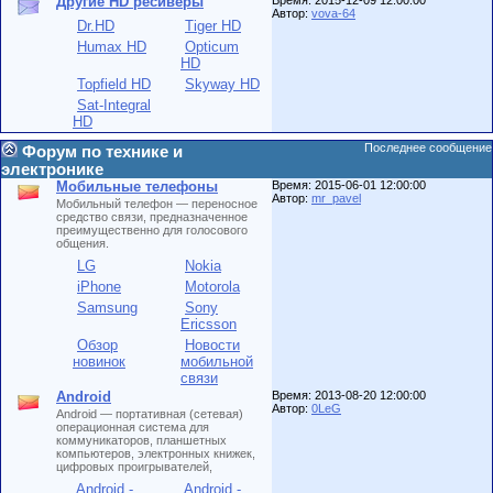
Другие HD ресиверы
Время: 2015-12-09 12:00:00
Автор:
vova-64
Dr.HD
Tiger HD
Humax HD
Opticum
HD
Topfield HD
Skyway HD
Sat-Integral
HD
Последнее сообщение
Форум по технике и
электронике
Мобильные телефоны
Время: 2015-06-01 12:00:00
Автор:
mr_pavel
Мобильный телефон — переносное
средство связи, предназначенное
преимущественно для голосового
общения.
LG
Nokia
iPhone
Motorola
Samsung
Sony
Ericsson
Обзор
Новости
новинок
мобильной
связи
Android
Время: 2013-08-20 12:00:00
Автор:
0LeG
Android — портативная (сетевая)
операционная система для
коммуникаторов, планшетных
компьютеров, электронных книжек,
цифровых проигрывателей,
Android -
Android -