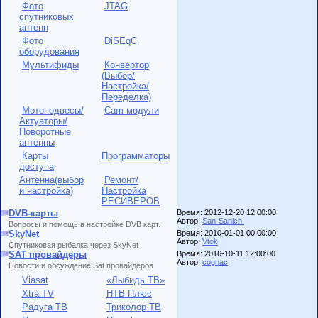
Фото
JTAG
спутниковых
антенн
Фото
DiSEqC
оборудования
Мультифиды
Конвертор
(Выбор/
Настройка/
Переделка)
Мотоподвесы/
Cam модули
Актуаторы/
Поворотные
антенны
Карты
Программаторы
доступа
Антенна(выбор
Ремонт/
и настройка)
Настройка
РЕСИВЕРОВ
DVB-карты
Время: 2012-12-20 12:00:00
Автор:
San-Sanich.
Вопросы и помощь в настройке DVB карт.
SkyNet
Время: 2010-01-01 00:00:00
Автор:
Vtok
Спутниковая рыбалка через SkyNet
SAT провайдеры
Время: 2016-10-11 12:00:00
Автор:
cognac
Новости и обсуждение Sat провайдеров
Viasat
«Лыбидь ТВ»
Xtra TV
НТВ Плюс
Радуга ТВ
Триколор ТВ