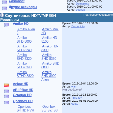
Cosmosat
Время: 2014-01-03 12:00:00
Автор:
Demapinto
Другие ресиверы
Время: 2010-01-01 00:00:00
Автор:
cognac
Последнее сообщение
Спутниковые HDTV/MPEG4
Ресиверы
Amiko HD
Время: 2015-02-16 12:00:00
Автор:
Demapinto
Amiko Alien
Amiko Mini
2
HD
Amiko
Amiko HD-
SHD-8000
8100
Amiko
Amiko HD-
SHD-8240
8300
Amiko
Amiko
SHD-8320
SHD-8330
Amiko
Amiko SHD
SHD-8340
8800
Amiko
Amiko
STHD-8820
SHD-8900
Alien
Azbox HD
Время: 2013-12-04 12:00:00
Автор:
wam
AB IPBox HD
Нет сообщений
Octagon HD
Время: 2012-11-13 12:00:00
Автор:
Tuflya07
Openbox HD
Время: 2010-01-01 00:00:00
Автор:
0LeG
Openbox
Openbox
S4 HD PVR
S5/ S7/ S8