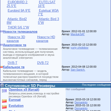
EUROBIRD 2,
EUTELSAT
25.5°E
16°E
Eurobird 9A 9°E
Eutelsat W3A
7°E
Atlantic Bird2
Atlantic Bird 3
8W
5°W
THOR 5/6 1°W
Новости телеканалов
Время: 2012-01-01 12:00:00
Автор:
MardukSAT
Новости 3D
Новости HD
каналов
каналов
Аналоговое тв
Время: 2015-02-13 12:00:00
Автор:
yuriy-zholobov
Аналоговое телевидение — телевизионная
система, использующая для получения,
вывода и передачи изображения и звука
аналоговый электричес
DVB-T
DVB-T2
Кабельное тв
Время: 2013-04-08 12:00:00
Автор:
San-Sanich.
Кабельное телевидение — модель
телевизионного вещания, в которой
телесигнал распространяется посредством
высокочастотных сигналов, перед
Последнее сообщение
Спутниковые SD Ресиверы
Openbox s9 (Китай)
Нет сообщений
Вопросы,описание,помощь в настройке
ресивера Openbox s9 (Китай)
Eurosat
Время: 2015-03-19 12:00:00
Автор:
Demapinto
Evolution
Время: 2015-01-15 12:00:00
Автор:
Demapinto