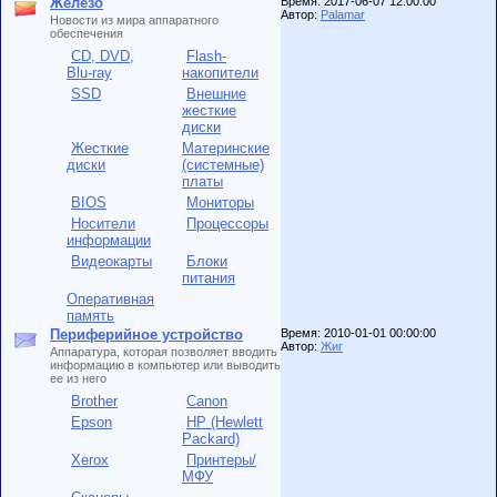
Железо
Время: 2017-06-07 12:00:00
Автор:
Palamar
Новости из мира аппаратного
обеспечения
CD, DVD,
Flash-
Blu-ray
накопители
SSD
Внешние
жесткие
диски
Жесткие
Материнские
диски
(системные)
платы
BIOS
Мониторы
Носители
Процессоры
информации
Видеокарты
Блоки
питания
Оперативная
память
Периферийное устройство
Время: 2010-01-01 00:00:00
Автор:
Жиг
Аппаратура, которая позволяет вводить
информацию в компьютер или выводить
ее из него
Brother
Canon
Epson
HP (Hewlett
Packard)
Xerox
Принтеры/
МФУ